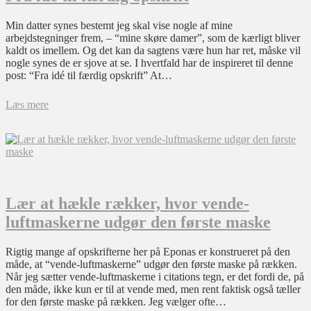
Min datter synes bestemt jeg skal vise nogle af mine
arbejdstegninger frem, – “mine skøre damer”, som de kærligt bliver
kaldt os imellem. Og det kan da sagtens være hun har ret, måske vil
nogle synes de er sjove at se. I hvertfald har de inspireret til denne
post: “Fra idé til færdig opskrift” At…
Læs mere
Lær at hækle rækker, hvor vende-
luftmaskerne udgør den første maske
Rigtig mange af opskrifterne her på Eponas er konstrueret på den
måde, at “vende-luftmaskerne” udgør den første maske på rækken.
Når jeg sætter vende-luftmaskerne i citations tegn, er det fordi de, på
den måde, ikke kun er til at vende med, men rent faktisk også tæller
for den første maske på rækken. Jeg vælger ofte…