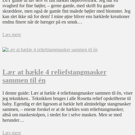
DIY guide til lav selv et fint hæklet bøjleovertræk. Jeg har en
svaghed for fine bøjler, – gerne gamle, med skrift fra gamle
skræddere, men også de gamle fint malede bøjler med blomster. Jeg
kan slet ikke stå for dem! I mine øjne bliver ens hæklede kreationer
endnu finere når de hænger på en smuk…
Læs mere
Lær at hækle 4 reliefstangmasker
sammen til én
I denne guide: Lær at hækle 4 reliefstangmasker sammen til én, viser
jeg teknikken.. Teknikken bruges i alle Rosetta relief opskrifterne til
baby. Egentlig er det ligesom at hækle helt almindelige stangmasker
sammen, – eneste forskel er at de hækles som reliefstangmasker,
altså om maskestolpen, i stedet for i selve masken. Men se med
herunder…
Læs mere