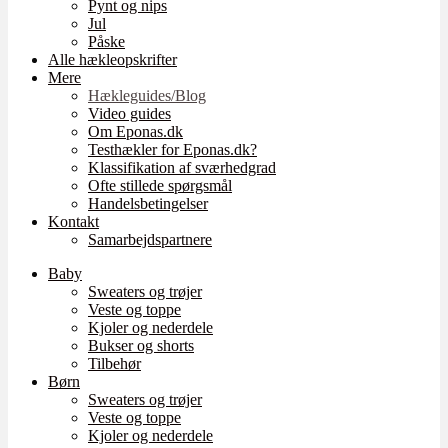
Pynt og nips
Jul
Påske
Alle hækleopskrifter
Mere
Hækleguides/Blog
Video guides
Om Eponas.dk
Testhækler for Eponas.dk?
Klassifikation af sværhedgrad
Ofte stillede spørgsmål
Handelsbetingelser
Kontakt
Samarbejdspartnere
Baby
Sweaters og trøjer
Veste og toppe
Kjoler og nederdele
Bukser og shorts
Tilbehør
Børn
Sweaters og trøjer
Veste og toppe
Kjoler og nederdele