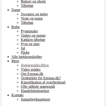
Bukser og shorts
Tilbehør
Dame
Sweaters og trøjer
Veste og toppe
Tilbehør
Bolig
Pyntepuder
Tasker og punge
Køkken tilbehør
Pynt og nips
Jul
Påske
Alle hækleopskrifter
Mere
Hækleguides/Blog
Video guides
Om Eponas.dk
Testhækler for Eponas.dk?
Klassifikation af sværhedgrad
Ofte stillede spørgsmål
Handelsbetingelser
Kontakt
Samarbejdspartnere