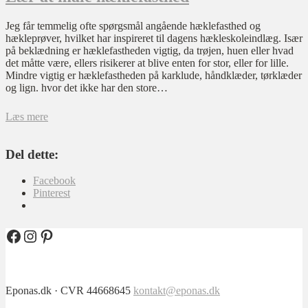
Jeg får temmelig ofte spørgsmål angående hæklefasthed og
hækleprøver, hvilket har inspireret til dagens hækleskoleindlæg. Især
på beklædning er hæklefastheden vigtig, da trøjen, huen eller hvad
det måtte være, ellers risikerer at blive enten for stor, eller for lille.
Mindre vigtig er hæklefastheden på karklude, håndklæder, tørklæder
og lign. hvor det ikke har den store…
Læs mere
Del dette:
Facebook
Pinterest
Facebook
Instagram
Pinterest
Eponas.dk · CVR 44668645
kontakt@eponas.dk