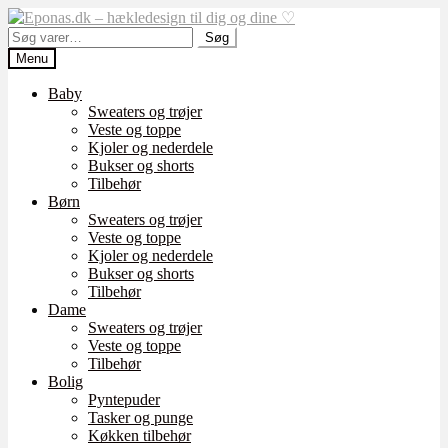
Spring
Spring
til
til
Søg
Søg
navigation
indhold
efter:
Menu
Baby
Sweaters og trøjer
Veste og toppe
Kjoler og nederdele
Bukser og shorts
Tilbehør
Børn
Sweaters og trøjer
Veste og toppe
Kjoler og nederdele
Bukser og shorts
Tilbehør
Dame
Sweaters og trøjer
Veste og toppe
Tilbehør
Bolig
Pyntepuder
Tasker og punge
Køkken tilbehør