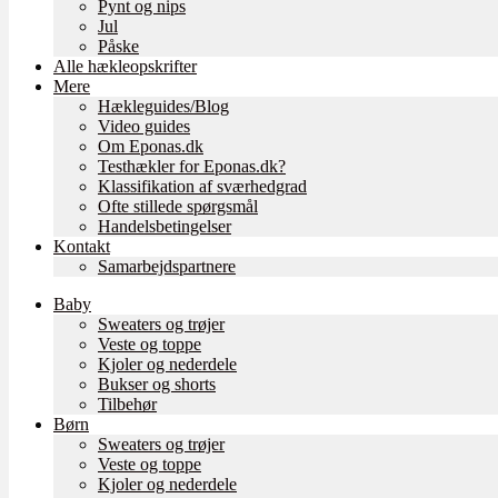
Pynt og nips
Jul
Påske
Alle hækleopskrifter
Mere
Hækleguides/Blog
Video guides
Om Eponas.dk
Testhækler for Eponas.dk?
Klassifikation af sværhedgrad
Ofte stillede spørgsmål
Handelsbetingelser
Kontakt
Samarbejdspartnere
Baby
Sweaters og trøjer
Veste og toppe
Kjoler og nederdele
Bukser og shorts
Tilbehør
Børn
Sweaters og trøjer
Veste og toppe
Kjoler og nederdele