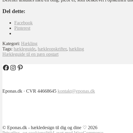
Del dette:
Facebook
Pinterest
Kategori:
Hækling
Tags:
hækleguide
,
hækleopskrifter
,
hækling
Indlægsnavigation
Forrige
Hækleguide til en pæn opstart
indlæg:
Facebook
Instagram
Pinterest
Eponas.dk · CVR 44668645
kontakt@eponas.dk
© Eponas.dk - hækledesign til dig og dine ♡ 2026
Privatlivs- og cookiepolitik
Lavet med WooCommerce
.