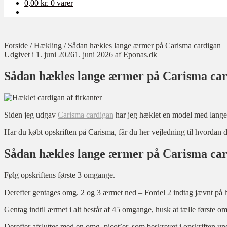
0,00
kr.
0 varer
Forside
/
Hækling
/
Sådan hækles lange ærmer på Carisma cardigan
Udgivet i
1. juni 2026
1. juni 2026
af
Eponas.dk
Sådan hækles lange ærmer på Carisma ca
Siden jeg udgav
Carisma cardigan
har jeg hæklet en model med lange
Har du købt opskriften på Carisma, får du her vejledning til hvorda
Sådan hækles lange ærmer på Carisma ca
Følg opskriftens første 3 omgange.
Derefter gentages omg. 2 og 3 ærmet ned – Fordel 2 indtag jævnt på
Gentag indtil ærmet i alt består af 45 omgange, husk at tælle første om
Derefter afsluttes med en omg. picot’er, som beskrevet i opskriften un