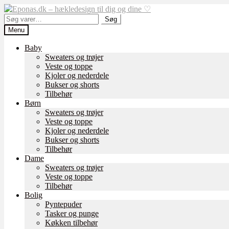
Spring
Spring
til
til
Søg
Søg
navigation
indhold
efter:
Menu
Baby
Sweaters og trøjer
Veste og toppe
Kjoler og nederdele
Bukser og shorts
Tilbehør
Børn
Sweaters og trøjer
Veste og toppe
Kjoler og nederdele
Bukser og shorts
Tilbehør
Dame
Sweaters og trøjer
Veste og toppe
Tilbehør
Bolig
Pyntepuder
Tasker og punge
Køkken tilbehør