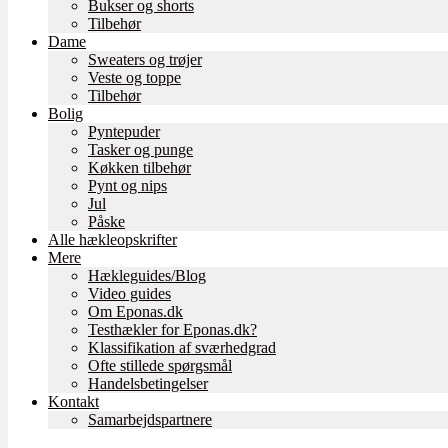
Bukser og shorts
Tilbehør
Dame
Sweaters og trøjer
Veste og toppe
Tilbehør
Bolig
Pyntepuder
Tasker og punge
Køkken tilbehør
Pynt og nips
Jul
Påske
Alle hækleopskrifter
Mere
Hækleguides/Blog
Video guides
Om Eponas.dk
Testhækler for Eponas.dk?
Klassifikation af sværhedgrad
Ofte stillede spørgsmål
Handelsbetingelser
Kontakt
Samarbejdspartnere