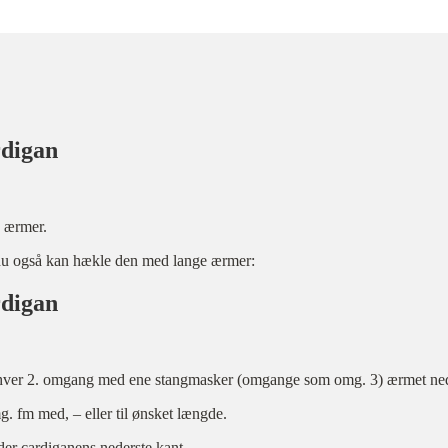
rdigan
 ærmer.
n du også kan hækle den med lange ærmer:
rdigan
 hver 2. omgang med ene stangmasker (omgange som omg. 3) ærmet ned, 
g. fm med, – eller til ønsket længde.
der cardiganens nederste kant.