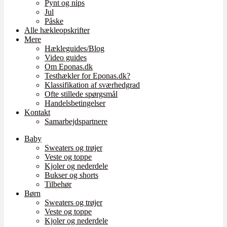
Pynt og nips
Jul
Påske
Alle hækleopskrifter
Mere
Hækleguides/Blog
Video guides
Om Eponas.dk
Testhækler for Eponas.dk?
Klassifikation af sværhedgrad
Ofte stillede spørgsmål
Handelsbetingelser
Kontakt
Samarbejdspartnere
Baby
Sweaters og trøjer
Veste og toppe
Kjoler og nederdele
Bukser og shorts
Tilbehør
Børn
Sweaters og trøjer
Veste og toppe
Kjoler og nederdele