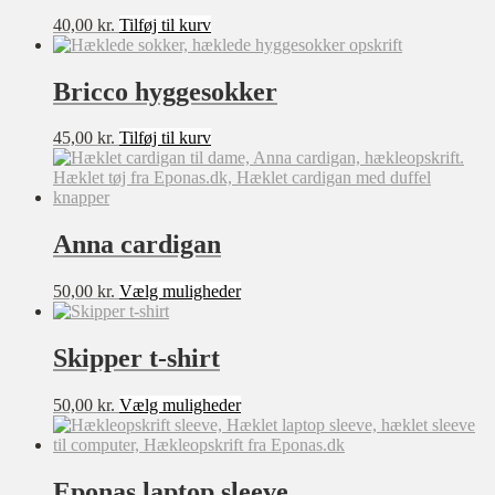
40,00
kr.
Tilføj til kurv
Bricco hyggesokker
45,00
kr.
Tilføj til kurv
Anna cardigan
Dette
50,00
kr.
Vælg muligheder
vare
har
flere
Skipper t-shirt
varianter.
Mulighederne
Dette
50,00
kr.
Vælg muligheder
kan
vare
vælges
har
på
flere
varesiden
varianter.
Eponas laptop sleeve