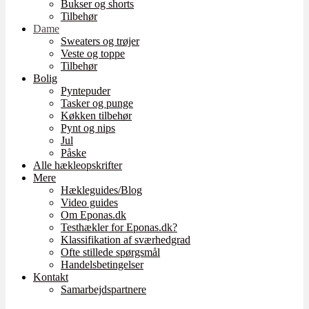
Bukser og shorts
Tilbehør
Dame
Sweaters og trøjer
Veste og toppe
Tilbehør
Bolig
Pyntepuder
Tasker og punge
Køkken tilbehør
Pynt og nips
Jul
Påske
Alle hækleopskrifter
Mere
Hækleguides/Blog
Video guides
Om Eponas.dk
Testhækler for Eponas.dk?
Klassifikation af sværhedgrad
Ofte stillede spørgsmål
Handelsbetingelser
Kontakt
Samarbejdspartnere