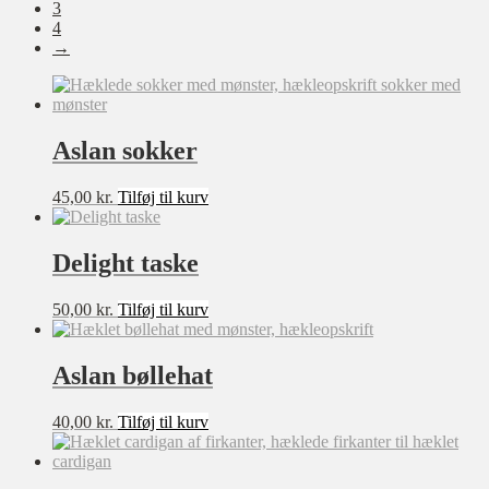
3
4
→
Sværhedsgrad
★★★★★
★★★★☆
Aslan sokker
★★★☆☆
★★☆☆☆
★☆☆☆☆
45,00
kr.
Tilføj til kurv
Størrelse
Delight taske
XXS
50,00
kr.
Tilføj til kurv
XS
S
M
Aslan bøllehat
L
XL
40,00
kr.
Tilføj til kurv
XXL
XXXL
0-3 mdr