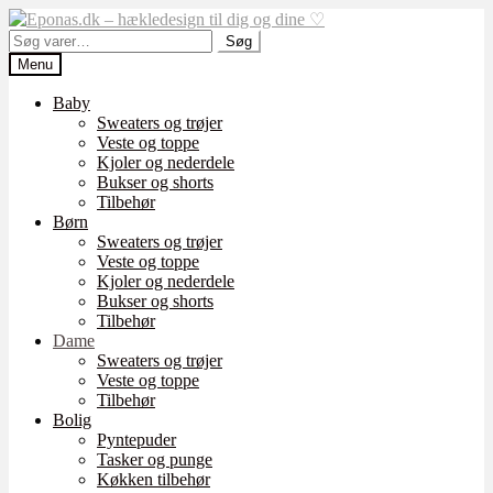
Spring
Spring
til
til
Søg
Søg
navigation
indhold
efter:
Menu
Baby
Sweaters og trøjer
Veste og toppe
Kjoler og nederdele
Bukser og shorts
Tilbehør
Børn
Sweaters og trøjer
Veste og toppe
Kjoler og nederdele
Bukser og shorts
Tilbehør
Dame
Sweaters og trøjer
Veste og toppe
Tilbehør
Bolig
Pyntepuder
Tasker og punge
Køkken tilbehør