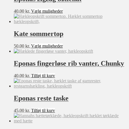
Mulighederne
kan
Dette
40,00
kr.
Vælg muligheder
vælges
vare
på
har
varesiden
flere
varianter.
Kate sommertop
Mulighederne
kan
Dette
50,00
kr.
Vælg muligheder
vælges
vare
på
har
varesiden
flere
Eponas fingerløse rib vanter, Chunky
varianter.
Mulighederne
40,00
kr.
Tilføj til kurv
kan
vælges
på
varesiden
Eponas reste taske
45,00
kr.
Tilføj til kurv