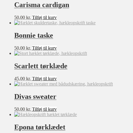
3-6 mdr
Filter
Carisma cardigan
6-9 mdr
9-12mdr
50,00
kr.
Tilføj til kurv
1-2 år
2-3 år
3-4 år
Bonnie taske
4-5 år
5-6 år
50,00
kr.
Tilføj til kurv
7-8 år
8-10 år
10-12 år
Scarlett tørklæde
12-14 år
OneSize
Lille
45,00
kr.
Tilføj til kurv
Stor
6-7 år
Divas sweater
XXXXL
50,00
kr.
Tilføj til kurv
Epona tørklædet