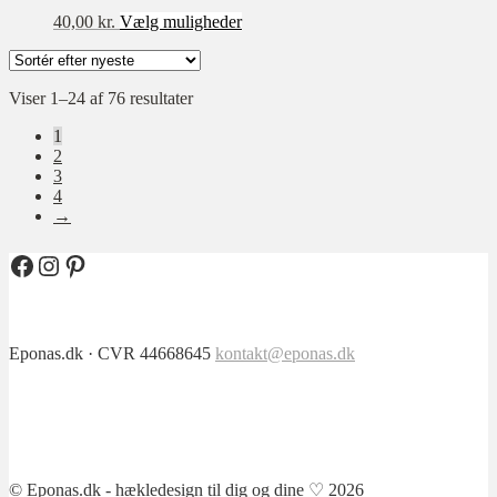
Dette
40,00
kr.
Vælg muligheder
vare
har
flere
Sorteret
Viser 1–24 af 76 resultater
varianter.
efter
Mulighederne
1
seneste
kan
2
vælges
3
på
4
varesiden
→
Facebook
Instagram
Pinterest
Eponas.dk · CVR 44668645
kontakt@eponas.dk
© Eponas.dk - hækledesign til dig og dine ♡ 2026