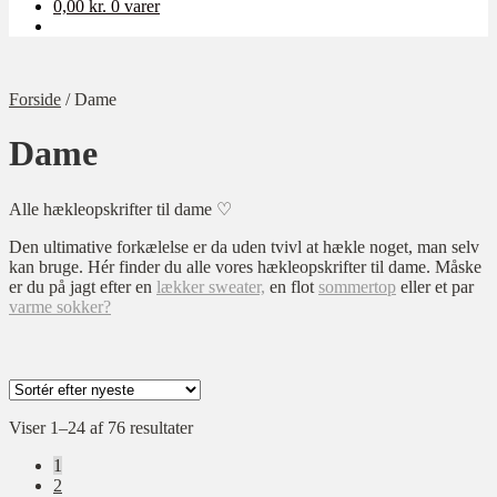
0,00
kr.
0 varer
Forside
/
Dame
Dame
Alle hækleopskrifter til dame ♡
Den ultimative forkælelse er da uden tvivl at hækle noget, man selv
kan bruge. Hér finder du alle vores hækleopskrifter til dame. Måske
er du på jagt efter en
lækker sweater,
en flot
sommertop
eller et par
varme sokker?
Kategori
Sorteret
Viser 1–24 af 76 resultater
efter
Sweaters og trøjer
1
seneste
Tilbehør
2
Veste og toppe