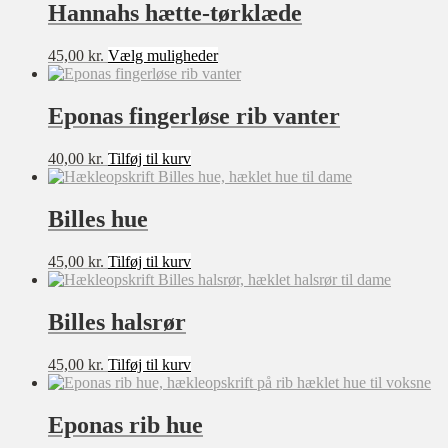
Hannahs hætte-tørklæde
Dette
45,00
kr.
Vælg muligheder
vare
har
flere
Eponas fingerløse rib vanter
varianter.
Mulighederne
40,00
kr.
Tilføj til kurv
kan
vælges
på
Billes hue
varesiden
45,00
kr.
Tilføj til kurv
Billes halsrør
45,00
kr.
Tilføj til kurv
Eponas rib hue