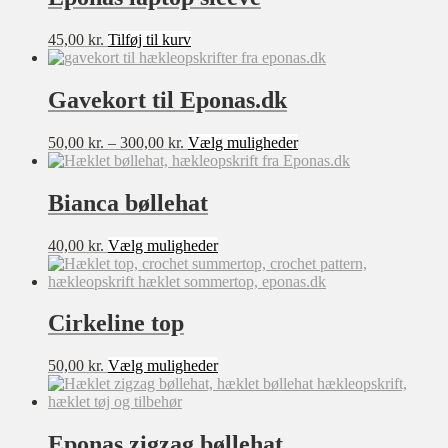
Mulighederne
kan
45,00
kr.
Tilføj til kurv
vælges
på
varesiden
Gavekort til Eponas.dk
Prisinterval:
Dette
50,00
kr.
–
300,00
kr.
Vælg muligheder
50,00 kr.
vare
til
har
300,00 kr.
flere
Bianca bøllehat
varianter.
Mulighederne
Dette
40,00
kr.
Vælg muligheder
kan
vare
vælges
har
på
flere
varesiden
varianter.
Cirkeline top
Mulighederne
kan
Dette
50,00
kr.
Vælg muligheder
vælges
vare
på
har
varesiden
flere
varianter.
Eponas zigzag bøllehat