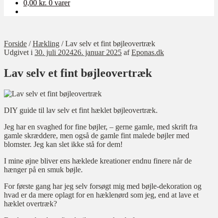
0,00
kr.
0 varer
Forside
/
Hækling
/
Lav selv et fint bøjleovertræk
Udgivet i
30. juli 2024
26. januar 2025
af
Eponas.dk
Lav selv et fint bøjleovertræk
DIY guide til lav selv et fint hæklet bøjleovertræk.
Jeg har en svaghed for fine bøjler, – gerne gamle, med skrift fra
gamle skræddere, men også de gamle fint malede bøjler med
blomster. Jeg kan slet ikke stå for dem!
I mine øjne bliver ens hæklede kreationer endnu finere når de
hænger på en smuk bøjle.
For første gang har jeg selv forsøgt mig med bøjle-dekoration og
hvad er da mere oplagt for en hæklenørd som jeg, end at lave et
hæklet overtræk?