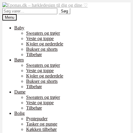
Spring
Spring
til
til
Søg
Søg
navigation
indhold
efter:
Menu
Baby
Sweaters og trøjer
Veste og toppe
Kjoler og nederdele
Bukser og shorts
Tilbehør
Børn
Sweaters og trøjer
Veste og toppe
Kjoler og nederdele
Bukser og shorts
Tilbehør
Dame
Sweaters og trøjer
Veste og toppe
Tilbehør
Bolig
Pyntepuder
Tasker og punge
Køkken tilbehør