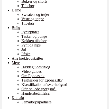
Bukser og shorts
Tilbehør
Dame
Sweaters og trøjer
Veste og toppe
Tilbehør
Bolig
Pyntepuder
Tasker og punge
Køkken tilbehør
Pynt og nips
Jul
Påske
Alle hækleopskrifter
Mere
Hækleguides/Blog
Video guides
Om Eponas.dk
Testhækler for Eponas.dk?
Klassifikation af sværhedgrad
Ofte stillede spørgsmål
Handelsbetingelser
Kontakt
Samarbejdspartnere