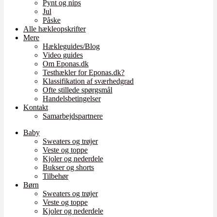
Pynt og nips
Jul
Påske
Alle hækleopskrifter
Mere
Hækleguides/Blog
Video guides
Om Eponas.dk
Testhækler for Eponas.dk?
Klassifikation af sværhedgrad
Ofte stillede spørgsmål
Handelsbetingelser
Kontakt
Samarbejdspartnere
Baby
Sweaters og trøjer
Veste og toppe
Kjoler og nederdele
Bukser og shorts
Tilbehør
Børn
Sweaters og trøjer
Veste og toppe
Kjoler og nederdele