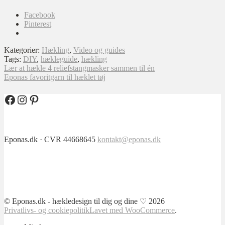
Facebook
Pinterest
Kategorier:
Hækling
,
Video og guides
Tags:
DIY
,
hækleguide
,
hækling
Indlægsnavigation
Forrige
Lær at hækle 4 reliefstangmasker sammen til én
indlæg:
Næste
Eponas favoritgarn til hæklet tøj
indlæg:
Facebook
Instagram
Pinterest
Eponas.dk · CVR 44668645
kontakt@eponas.dk
© Eponas.dk - hækledesign til dig og dine ♡ 2026
Privatlivs- og cookiepolitik
Lavet med WooCommerce
.