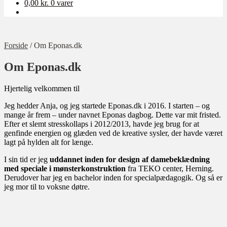
0,00
kr.
0 varer
Forside
/
Om Eponas.dk
Om Eponas.dk
Hjertelig velkommen til
Jeg hedder Anja, og jeg startede Eponas.dk i 2016. I starten – og
mange år frem – under navnet Eponas dagbog. Dette var mit fristed.
Efter et slemt stresskollaps i 2012/2013, havde jeg brug for at
genfinde energien og glæden ved de kreative sysler, der havde været
lagt på hylden alt for længe.
I sin tid er jeg
uddannet
inden for design af damebeklædning
med speciale i mønsterkonstruktion
fra TEKO center, Herning.
Derudover har jeg en bachelor inden for specialpædagogik. Og så er
jeg mor til to voksne døtre.