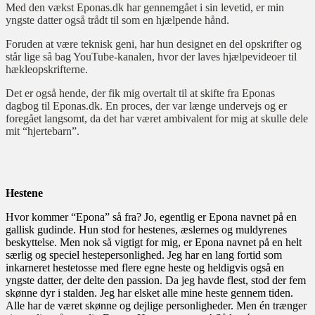
Med den vækst Eponas.dk har gennemgået i sin levetid, er min
yngste datter også trådt til som en hjælpende hånd.
Foruden at være teknisk geni, har hun designet en del opskrifter og
står lige så bag YouTube-kanalen, hvor der laves hjælpevideoer til
hækleopskrifterne.
Det er også hende, der fik mig overtalt til at skifte fra Eponas
dagbog til Eponas.dk. En proces, der var længe undervejs og er
foregået langsomt, da det har været ambivalent for mig at skulle dele
mit “hjertebarn”.
Hestene
Hvor kommer “Epona” så fra? Jo, egentlig er Epona navnet på en
gallisk gudinde. Hun stod for hestenes, æslernes og muldyrenes
beskyttelse. Men nok så vigtigt for mig, er Epona navnet på en helt
særlig og speciel hestepersonlighed. Jeg har en lang fortid som
inkarneret hestetosse med flere egne heste og heldigvis også en
yngste datter, der delte den passion. Da jeg havde flest, stod der fem
skønne dyr i stalden. Jeg har elsket alle mine heste gennem tiden.
Alle har de været skønne og dejlige personligheder. Men én trænger