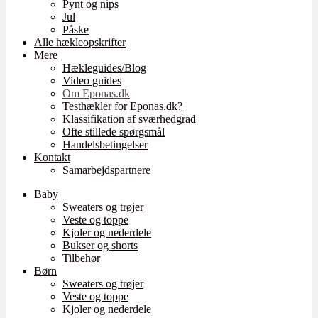
Pynt og nips
Jul
Påske
Alle hækleopskrifter
Mere
Hækleguides/Blog
Video guides
Om Eponas.dk
Testhækler for Eponas.dk?
Klassifikation af sværhedgrad
Ofte stillede spørgsmål
Handelsbetingelser
Kontakt
Samarbejdspartnere
Baby
Sweaters og trøjer
Veste og toppe
Kjoler og nederdele
Bukser og shorts
Tilbehør
Børn
Sweaters og trøjer
Veste og toppe
Kjoler og nederdele