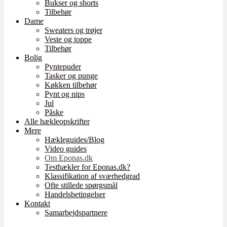
Bukser og shorts
Tilbehør
Dame
Sweaters og trøjer
Veste og toppe
Tilbehør
Bolig
Pyntepuder
Tasker og punge
Køkken tilbehør
Pynt og nips
Jul
Påske
Alle hækleopskrifter
Mere
Hækleguides/Blog
Video guides
Om Eponas.dk
Testhækler for Eponas.dk?
Klassifikation af sværhedgrad
Ofte stillede spørgsmål
Handelsbetingelser
Kontakt
Samarbejdspartnere