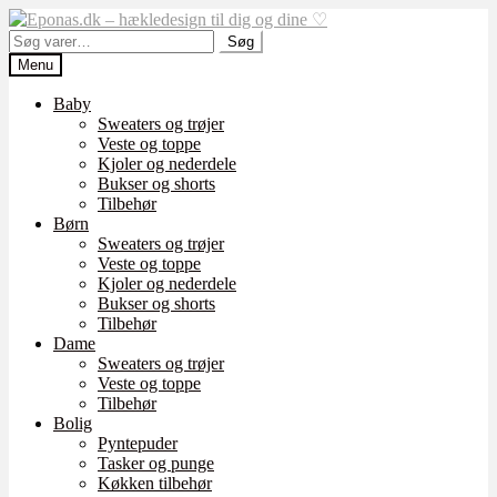
Spring
Spring
til
til
Søg
Søg
navigation
indhold
efter:
Menu
Baby
Sweaters og trøjer
Veste og toppe
Kjoler og nederdele
Bukser og shorts
Tilbehør
Børn
Sweaters og trøjer
Veste og toppe
Kjoler og nederdele
Bukser og shorts
Tilbehør
Dame
Sweaters og trøjer
Veste og toppe
Tilbehør
Bolig
Pyntepuder
Tasker og punge
Køkken tilbehør