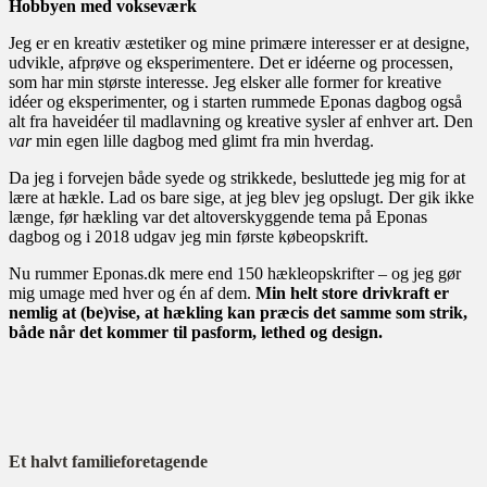
Hobbyen med vokseværk
Jeg er en kreativ æstetiker og mine primære interesser er at designe,
udvikle, afprøve og eksperimentere. Det er idéerne og processen,
som har min største interesse. Jeg elsker alle former for kreative
idéer og eksperimenter, og i starten rummede Eponas dagbog også
alt fra haveidéer til madlavning og kreative sysler af enhver art. Den
var
min egen lille dagbog med glimt fra min hverdag.
Da jeg i forvejen både syede og strikkede, besluttede jeg mig for at
lære at hækle. Lad os bare sige, at jeg blev jeg opslugt. Der gik ikke
længe, før hækling var det altoverskyggende tema på Eponas
dagbog og i 2018 udgav jeg min første købeopskrift.
Nu rummer Eponas.dk mere end 150 hækleopskrifter – og jeg gør
mig umage med hver og én af dem.
Min helt store drivkraft er
nemlig at (be)vise, at hækling kan præcis det samme som strik,
både når det kommer til pasform, lethed og design.
Et halvt familieforetagende