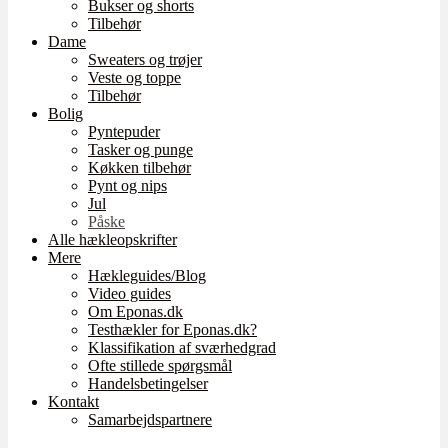
Bukser og shorts
Tilbehør
Dame
Sweaters og trøjer
Veste og toppe
Tilbehør
Bolig
Pyntepuder
Tasker og punge
Køkken tilbehør
Pynt og nips
Jul
Påske
Alle hækleopskrifter
Mere
Hækleguides/Blog
Video guides
Om Eponas.dk
Testhækler for Eponas.dk?
Klassifikation af sværhedgrad
Ofte stillede spørgsmål
Handelsbetingelser
Kontakt
Samarbejdspartnere