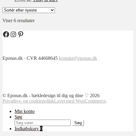
XL
XXL
Sorteret
Viser 6 resultater
XXXL
efter
Filter
0-3 mdr
seneste
Facebook
Instagram
Pinterest
3-6 mdr
6-9 mdr
Eponas.dk · CVR 44668645
kontakt@eponas.dk
9-12mdr
1-2 år
2-3 år
3-4 år
4-5 år
© Eponas.dk - hækledesign til dig og dine ♡ 2026
Privatlivs- og cookiepolitik
Lavet med WooCommerce
.
5-6 år
Min konto
7-8 år
Søg
Søg
8-10 år
Søg
efter:
Indkøbskurv
0
10-12 år