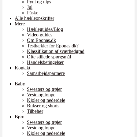
Pynt og nips
Jul
Påske
Alle hækleopskrifter
Mere
Hækleguides/Blog
Video guides
Om Eponas.dk
Testhækler for Eponas.dk?
Klassifikation af sværhedgrad
Ofte stillede spørgsmål
Handelsbetingelser
Kontakt
Samarbejdspartnere
Baby
Sweaters og trøjer
Veste og toppe
Kjoler og nederdele
Bukser og shorts
Tilbehør
Børn
Sweaters og trøjer
Veste og toppe
Kjoler og nederdele