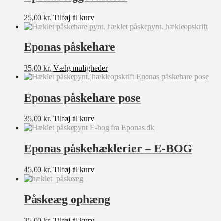
35,00 kr..
25,00 kr..
25,00
kr.
Tilføj til kurv
Sværhedsgrad
Eponas påskehare
★★★★★
★★★★☆
Dette
35,00
kr.
Vælg muligheder
vare
★★★☆☆
har
★★☆☆☆
flere
Eponas påskehare pose
varianter.
★☆☆☆☆
Mulighederne
35,00
kr.
Tilføj til kurv
kan
vælges
Størrelse
på
Eponas påskehæklerier – E-BOG
varesiden
XXS
XS
45,00
kr.
Tilføj til kurv
S
Påskeæg ophæng
M
L
25,00
kr.
Tilføj til kurv