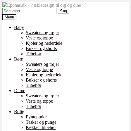
Spring
Spring
til
til
Søg
Søg
navigation
indhold
efter:
Menu
Baby
Sweaters og trøjer
Veste og toppe
Kjoler og nederdele
Bukser og shorts
Tilbehør
Børn
Sweaters og trøjer
Veste og toppe
Kjoler og nederdele
Bukser og shorts
Tilbehør
Dame
Sweaters og trøjer
Veste og toppe
Tilbehør
Bolig
Pyntepuder
Tasker og punge
Køkken tilbehør