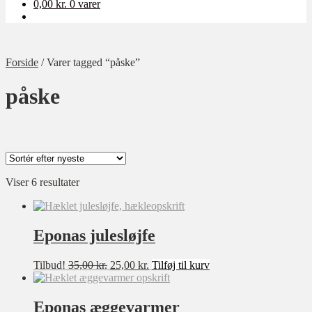
0,00
kr.
0 varer
Forside
/
Varer tagged “påske”
påske
Sorteret
Viser 6 resultater
Kategori
efter
Ukategoriseret
seneste
Baby
Eponas julesløjfe
Bolig
Den
Den
Tilbud!
35,00
kr.
25,00
kr.
Tilføj til kurv
Børn
oprindelige
aktuelle
pris
pris
Dame
var:
er:
Eponas æggevarmer
Opskrift-pakker