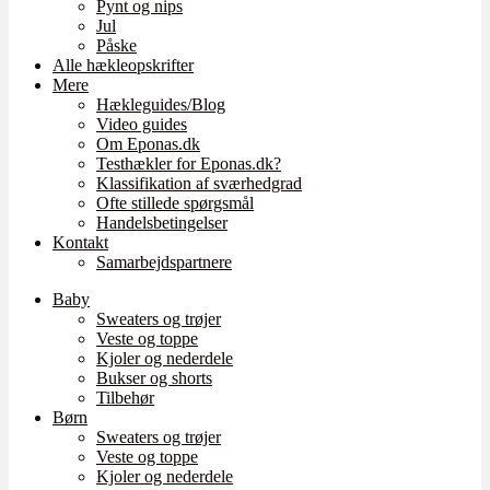
Pynt og nips
Jul
Påske
Alle hækleopskrifter
Mere
Hækleguides/Blog
Video guides
Om Eponas.dk
Testhækler for Eponas.dk?
Klassifikation af sværhedgrad
Ofte stillede spørgsmål
Handelsbetingelser
Kontakt
Samarbejdspartnere
Baby
Sweaters og trøjer
Veste og toppe
Kjoler og nederdele
Bukser og shorts
Tilbehør
Børn
Sweaters og trøjer
Veste og toppe
Kjoler og nederdele