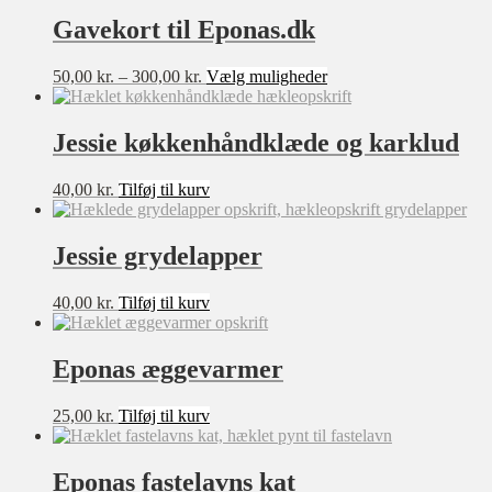
8-10 år
Gavekort til Eponas.dk
10-12 år
Prisinterval:
Dette
50,00
kr.
–
300,00
kr.
Vælg muligheder
12-14 år
50,00 kr.
vare
til
har
OneSize
300,00 kr.
flere
Jessie køkkenhåndklæde og karklud
Lille
varianter.
Mulighederne
Stor
40,00
kr.
Tilføj til kurv
kan
vælges
6-7 år
på
XXXXL
Jessie grydelapper
varesiden
40,00
kr.
Tilføj til kurv
Eponas æggevarmer
25,00
kr.
Tilføj til kurv
Eponas fastelavns kat