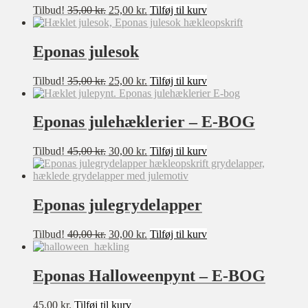
Den
Den
Tilbud!
35,00
kr.
25,00
kr.
Tilføj til kurv
oprindelige
aktuelle
pris
pris
var:
er:
Eponas julesok
35,00 kr..
25,00 kr..
Den
Den
Tilbud!
35,00
kr.
25,00
kr.
Tilføj til kurv
oprindelige
aktuelle
pris
pris
var:
er:
Eponas julehæklerier – E-BOG
35,00 kr..
25,00 kr..
Den
Den
Tilbud!
45,00
kr.
30,00
kr.
Tilføj til kurv
oprindelige
aktuelle
pris
pris
var:
er:
45,00 kr..
30,00 kr..
Eponas julegrydelapper
Den
Den
Tilbud!
40,00
kr.
30,00
kr.
Tilføj til kurv
oprindelige
aktuelle
pris
pris
var:
er:
Eponas Halloweenpynt – E-BOG
40,00 kr..
30,00 kr..
45,00
kr.
Tilføj til kurv