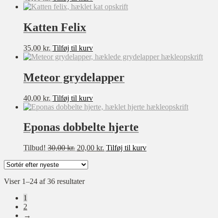
Katten Felix
35,00
kr.
Tilføj til kurv
Meteor grydelapper
40,00
kr.
Tilføj til kurv
Eponas dobbelte hjerte
Den
Den
Tilbud!
30,00
kr.
20,00
kr.
Tilføj til kurv
oprindelige
aktuelle
pris
pris
var:
er:
Sorteret
Viser 1–24 af 36 resultater
30,00 kr..
20,00 kr..
efter
1
seneste
2
→