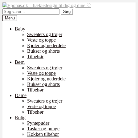
Spring
Spring
til
til
Søg
Søg
navigation
indhold
efter:
Menu
Baby
Sweaters og trøjer
Veste og toppe
Kjoler og nederdele
Bukser og shorts
Tilbehør
Børn
Sweaters og trøjer
Veste og toppe
Kjoler og nederdele
Bukser og shorts
Tilbehør
Dame
Sweaters og trøjer
Veste og toppe
Tilbehør
Bolig
Pyntepuder
Tasker og punge
Køkken tilbehør