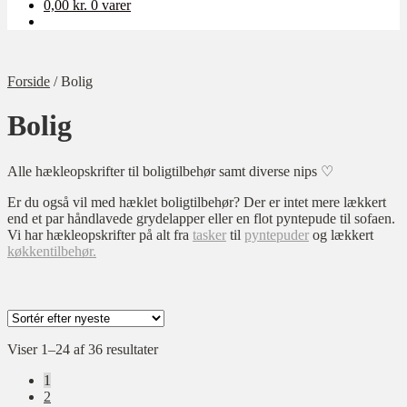
0,00
kr.
0 varer
Forside
/
Bolig
Bolig
Alle hækleopskrifter til boligtilbehør samt diverse nips ♡
Er du også vil med hæklet boligtilbehør? Der er intet mere lækkert
end et par håndlavede grydelapper eller en flot pyntepude til sofaen.
Vi har hækleopskrifter på alt fra
tasker
til
pyntepuder
og lækkert
køkkentilbehør.
Sorteret
Viser 1–24 af 36 resultater
Kategori
efter
1
Køkken tilbehør
seneste
2