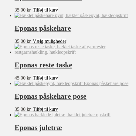
35,00
kr.
Tilføj til kurv
Eponas påskehare
Dette
35,00
kr.
Vælg muligheder
vare
har
flere
varianter.
Eponas reste taske
Mulighederne
kan
45,00
kr.
Tilføj til kurv
vælges
på
varesiden
Eponas påskehare pose
35,00
kr.
Tilføj til kurv
Eponas juletræ