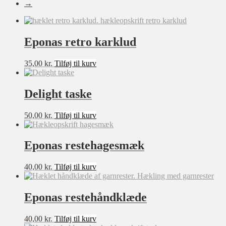
Pynt og nips
→
Pyntepuder
Tasker og punge
Eponas retro karklud
Sværhedsgrad
35,00
kr.
Tilføj til kurv
★★★★★
Delight taske
★★★★☆
★★★☆☆
50,00
kr.
Tilføj til kurv
★★☆☆☆
★☆☆☆☆
Eponas restehagesmæk
40,00
kr.
Tilføj til kurv
Størrelse
XXS
Eponas restehåndklæde
XS
S
40,00
kr.
Tilføj til kurv