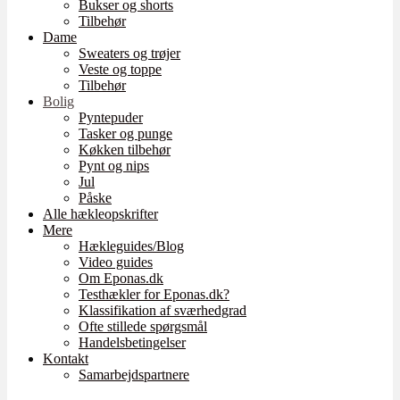
Bukser og shorts
Tilbehør
Dame
Sweaters og trøjer
Veste og toppe
Tilbehør
Bolig
Pyntepuder
Tasker og punge
Køkken tilbehør
Pynt og nips
Jul
Påske
Alle hækleopskrifter
Mere
Hækleguides/Blog
Video guides
Om Eponas.dk
Testhækler for Eponas.dk?
Klassifikation af sværhedgrad
Ofte stillede spørgsmål
Handelsbetingelser
Kontakt
Samarbejdspartnere