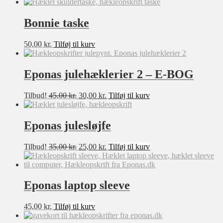
M
Bonnie taske
L
XL
50,00
kr.
Tilføj til kurv
XXL
XXXL
Eponas julehæklerier 2 – E-BOG
Filter
0-3 mdr
Den
Den
Tilbud!
45,00
kr.
30,00
kr.
Tilføj til kurv
3-6 mdr
oprindelige
aktuelle
6-9 mdr
pris
pris
var:
er:
Eponas julesløjfe
9-12mdr
45,00 kr..
30,00 kr..
1-2 år
Den
Den
Tilbud!
35,00
kr.
25,00
kr.
Tilføj til kurv
oprindelige
aktuelle
2-3 år
pris
pris
3-4 år
var:
er:
35,00 kr..
25,00 kr..
Eponas laptop sleeve
4-5 år
5-6 år
45,00
kr.
Tilføj til kurv
7-8 år