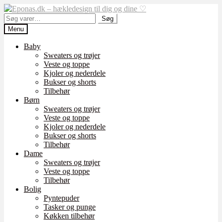
Spring
Spring
til
til
Søg
Søg
navigation
indhold
efter:
Menu
Baby
Sweaters og trøjer
Veste og toppe
Kjoler og nederdele
Bukser og shorts
Tilbehør
Børn
Sweaters og trøjer
Veste og toppe
Kjoler og nederdele
Bukser og shorts
Tilbehør
Dame
Sweaters og trøjer
Veste og toppe
Tilbehør
Bolig
Pyntepuder
Tasker og punge
Køkken tilbehør