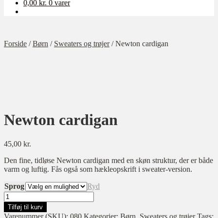
0,00
kr.
0 varer
Forside
/
Børn
/
Sweaters og trøjer
/
Newton cardigan
Newton cardigan
45,00
kr.
Den fine, tidløse Newton cardigan med en skøn struktur, der er både
varm og luftig. Fås også som hækleopskrift i sweater-version.
Sprog
Ryd
Newton
cardigan
Tilføj til kurv
antal
Varenummer (SKU):
080
Kategorier:
Børn
,
Sweaters og trøjer
Tags: