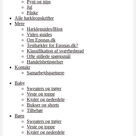
Pynt og nips
Jul
Påske
Alle hækleopskrifter
Mere
Hækleguides/Blog
Video guides
Om Eponas.dk
Testhækler for Eponas.dk?
Klassifikation af sværhedgrad
Ofte stillede spørgsmål
Handelsbetingelser
Kontakt
Samarbejdspartnere
Baby
Sweaters og trøjer
Veste og toppe
Kjoler og nederdele
Bukser og shorts
Tilbehør
Børn
Sweaters og trøjer
Veste og toppe
Kjoler og nederdele