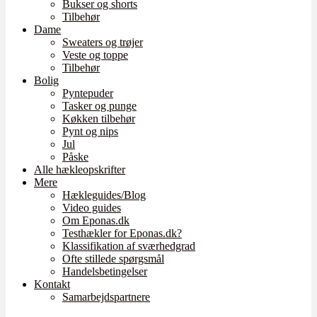
Bukser og shorts
Tilbehør
Dame
Sweaters og trøjer
Veste og toppe
Tilbehør
Bolig
Pyntepuder
Tasker og punge
Køkken tilbehør
Pynt og nips
Jul
Påske
Alle hækleopskrifter
Mere
Hækleguides/Blog
Video guides
Om Eponas.dk
Testhækler for Eponas.dk?
Klassifikation af sværhedgrad
Ofte stillede spørgsmål
Handelsbetingelser
Kontakt
Samarbejdspartnere