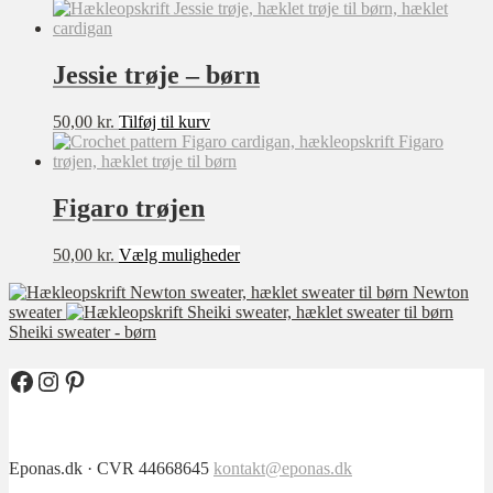
Jessie trøje – børn
50,00
kr.
Tilføj til kurv
Figaro trøjen
Dette
50,00
kr.
Vælg muligheder
vare
Newton
har
sweater
flere
Sheiki sweater - børn
varianter.
Mulighederne
kan
Facebook
Instagram
Pinterest
vælges
på
varesiden
Eponas.dk · CVR 44668645
kontakt@eponas.dk