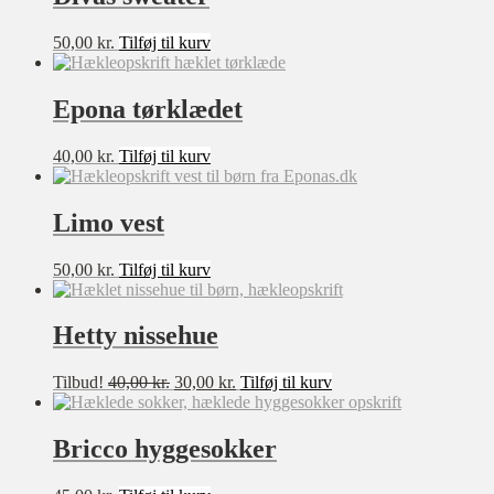
35,00 kr..
25,00 kr..
50,00
kr.
Tilføj til kurv
Epona tørklædet
40,00
kr.
Tilføj til kurv
Limo vest
50,00
kr.
Tilføj til kurv
Hetty nissehue
Den
Den
Tilbud!
40,00
kr.
30,00
kr.
Tilføj til kurv
oprindelige
aktuelle
pris
pris
var:
er:
Bricco hyggesokker
40,00 kr..
30,00 kr..