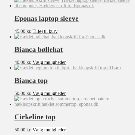
vælges
har
på
flere
varesiden
varianter.
Eponas laptop sleeve
Mulighederne
kan
45,00
kr.
Tilføj til kurv
vælges
på
varesiden
Bianca bøllehat
Dette
40,00
kr.
Vælg muligheder
vare
har
flere
Bianca top
varianter.
Mulighederne
Dette
50,00
kr.
Vælg muligheder
kan
vare
vælges
har
på
flere
varesiden
varianter.
Cirkeline top
Mulighederne
kan
Dette
50,00
kr.
Vælg muligheder
vælges
vare