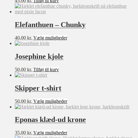
45,00
kr.
Tilføj til kurv
Elefanthuen – Chunky
Dette
40,00
kr.
Vælg muligheder
vare
har
flere
Josephine kjole
varianter.
Mulighederne
50,00
kr.
Tilføj til kurv
kan
vælges
på
Skipper t-shirt
varesiden
Dette
50,00
kr.
Vælg muligheder
vare
har
flere
Eponas klæd-ud krone
varianter.
Mulighederne
Dette
35,00
kr.
Vælg muligheder
kan
vare