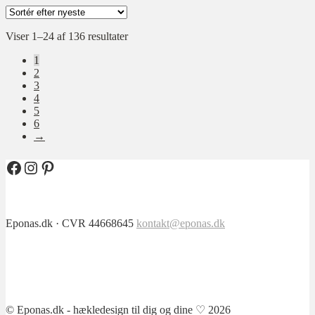
på
har
varesiden
flere
Sorteret
Viser 1–24 af 136 resultater
varianter.
efter
Mulighederne
1
seneste
kan
2
vælges
3
på
4
varesiden
5
6
→
Facebook
Instagram
Pinterest
Eponas.dk · CVR 44668645
kontakt@eponas.dk
© Eponas.dk - hækledesign til dig og dine ♡ 2026