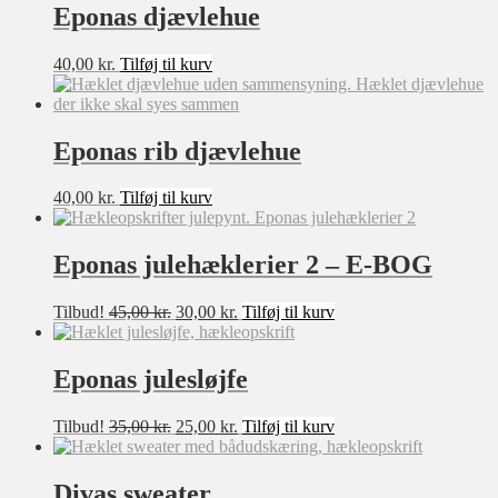
Eponas djævlehue
40,00
kr.
Tilføj til kurv
Eponas rib djævlehue
40,00
kr.
Tilføj til kurv
Eponas julehæklerier 2 – E-BOG
Den
Den
Tilbud!
45,00
kr.
30,00
kr.
Tilføj til kurv
oprindelige
aktuelle
pris
pris
var:
er:
Eponas julesløjfe
45,00 kr..
30,00 kr..
Den
Den
Tilbud!
35,00
kr.
25,00
kr.
Tilføj til kurv
oprindelige
aktuelle
pris
pris
var:
er:
Divas sweater