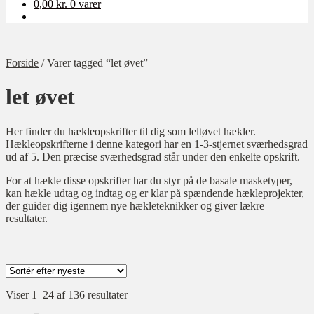
0,00
kr.
0 varer
Forside
/
Varer tagged “let øvet”
let øvet
Her finder du hækleopskrifter til dig som leltøvet hækler.
Hækleopskrifterne i denne kategori har en 1-3-stjernet sværhedsgrad
ud af 5. Den præcise sværhedsgrad står under den enkelte opskrift.
For at hækle disse opskrifter har du styr på de basale masketyper,
kan hækle udtag og indtag og er klar på spændende hækleprojekter,
der guider dig igennem nye hækleteknikker og giver lækre
resultater.
Kategori
Sorteret
Viser 1–24 af 136 resultater
efter
Ukategoriseret