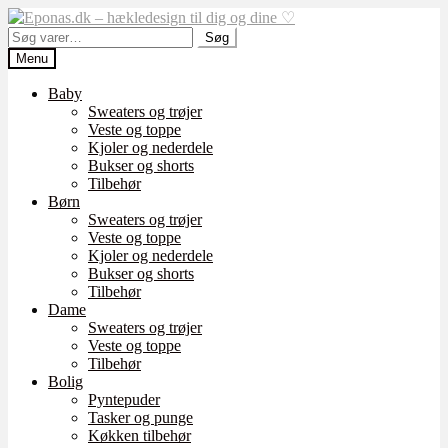
Spring
Spring
til
til
Søg
Søg
navigation
indhold
efter:
Menu
Baby
Sweaters og trøjer
Veste og toppe
Kjoler og nederdele
Bukser og shorts
Tilbehør
Børn
Sweaters og trøjer
Veste og toppe
Kjoler og nederdele
Bukser og shorts
Tilbehør
Dame
Sweaters og trøjer
Veste og toppe
Tilbehør
Bolig
Pyntepuder
Tasker og punge
Køkken tilbehør