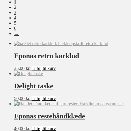
1
seneste
Baby
2
Bolig
3
Børn
4
Dame
5
Opskrift-pakker
6
→
Sværhedsgrad
Eponas retro karklud
★★★★★
★★★★☆
★★★☆☆
35,00
kr.
Tilføj til kurv
★★☆☆☆
★☆☆☆☆
Delight taske
Størrelse
50,00
kr.
Tilføj til kurv
XXS
XS
Eponas restehåndklæde
S
M
40,00
kr.
Tilføj til kurv
L