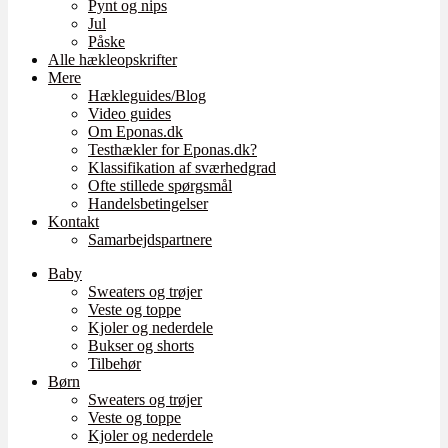
Pynt og nips
Jul
Påske
Alle hækleopskrifter
Mere
Hækleguides/Blog
Video guides
Om Eponas.dk
Testhækler for Eponas.dk?
Klassifikation af sværhedgrad
Ofte stillede spørgsmål
Handelsbetingelser
Kontakt
Samarbejdspartnere
Baby
Sweaters og trøjer
Veste og toppe
Kjoler og nederdele
Bukser og shorts
Tilbehør
Børn
Sweaters og trøjer
Veste og toppe
Kjoler og nederdele