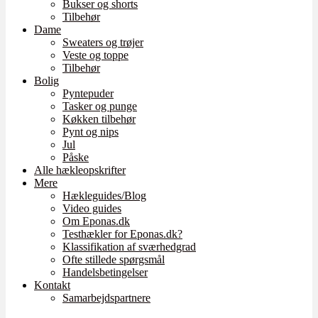
Bukser og shorts
Tilbehør
Dame
Sweaters og trøjer
Veste og toppe
Tilbehør
Bolig
Pyntepuder
Tasker og punge
Køkken tilbehør
Pynt og nips
Jul
Påske
Alle hækleopskrifter
Mere
Hækleguides/Blog
Video guides
Om Eponas.dk
Testhækler for Eponas.dk?
Klassifikation af sværhedgrad
Ofte stillede spørgsmål
Handelsbetingelser
Kontakt
Samarbejdspartnere