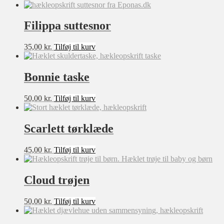
XL
XXL
Filippa suttesnor
XXXL
0-3 mdr
35,00
kr.
Tilføj til kurv
3-6 mdr
Filter
6-9 mdr
9-12mdr
Bonnie taske
1-2 år
2-3 år
50,00
kr.
Tilføj til kurv
3-4 år
4-5 år
5-6 år
Scarlett tørklæde
7-8 år
8-10 år
10-12 år
45,00
kr.
Tilføj til kurv
12-14 år
OneSize
Cloud trøjen
Lille
Stor
6-7 år
50,00
kr.
Tilføj til kurv
XXXXL