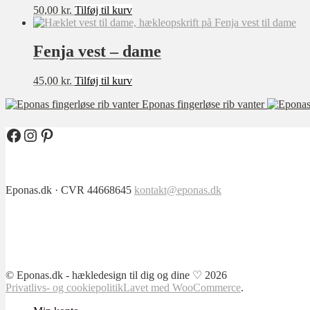
50,00
kr.
Tilføj til kurv
Fenja vest – dame
45,00
kr.
Tilføj til kurv
Eponas fingerløse rib vanter
Facebook
Instagram
Pinterest
Eponas.dk · CVR 44668645
kontakt@eponas.dk
© Eponas.dk - hækledesign til dig og dine ♡ 2026
Privatlivs- og cookiepolitik
Lavet med WooCommerce
.