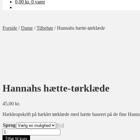
0,00
kr.
0 varer
Forside
/
Dame
/
Tilbehør
/
Hannahs hætte-tørklæde
Hannahs hætte-tørklæde
45,00
kr.
Hækleopskrift på hæklet tørklæde med hætte baseret på de fine Hanna
Sprog
Ryd
Hannahs
hætte-
Tilføj til kurv