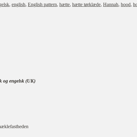
gelsk
,
english
,
English pattern
,
hætte
,
hætte tørklæde
,
Hannah
,
hood
,
h
k og engelsk (UK)
 hæklefastheden