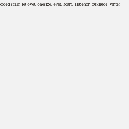
ooded scarf
,
let øvet
,
onesize
,
øvet
,
scarf
,
Tilbehør
,
tørklæde
,
vinter