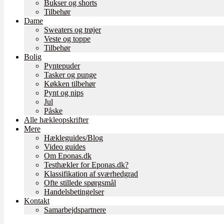
Bukser og shorts
Tilbehør
Dame
Sweaters og trøjer
Veste og toppe
Tilbehør
Bolig
Pyntepuder
Tasker og punge
Køkken tilbehør
Pynt og nips
Jul
Påske
Alle hækleopskrifter
Mere
Hækleguides/Blog
Video guides
Om Eponas.dk
Testhækler for Eponas.dk?
Klassifikation af sværhedgrad
Ofte stillede spørgsmål
Handelsbetingelser
Kontakt
Samarbejdspartnere