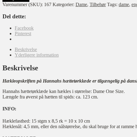
tørklæde
Varenummer (SKU):
167
Kategorier:
Dame
,
Tilbehør
Tags:
dame
,
en
antal
Del dette:
Facebook
Pinterest
Beskrivelse
Yderligere information
Beskrivelse
Hækleopskriften på Hannahs hættetørklæde er tilgængelig på dans
Hannahs hættetørklæde kan hækles i størrelse: Dame One Size.
Længde fra øverst på hætten til spids: ca. 123 cm.
INFO:
Hæklefasthed: 15 stgm x 8,5 rk = 10 x 10 cm
Hæklenål: 4,5 mm, eller den nålstørrelse, du skal bruge for at ramme