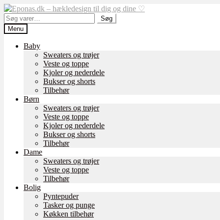
Spring
Spring
til
til
Søg
Søg
navigation
indhold
efter:
Menu
Baby
Sweaters og trøjer
Veste og toppe
Kjoler og nederdele
Bukser og shorts
Tilbehør
Børn
Sweaters og trøjer
Veste og toppe
Kjoler og nederdele
Bukser og shorts
Tilbehør
Dame
Sweaters og trøjer
Veste og toppe
Tilbehør
Bolig
Pyntepuder
Tasker og punge
Køkken tilbehør