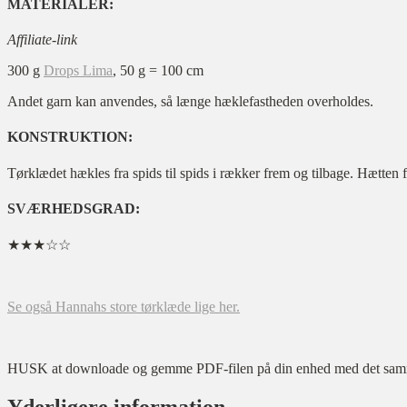
MATERIALER:
Affiliate-link
300 g
Drops Lima
, 50 g = 100 cm
Andet garn kan anvendes, så længe hæklefastheden overholdes.
KONSTRUKTION:
Tørklædet hækles fra spids til spids i rækker frem og tilbage. Hætten 
SVÆRHEDSGRAD:
★★★☆☆
Se også Hannahs store tørklæde lige her.
HUSK at downloade og gemme PDF-filen på din enhed med det samme ef