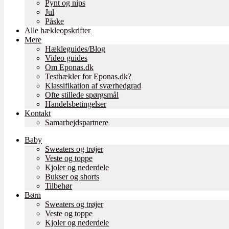
Pynt og nips
Jul
Påske
Alle hækleopskrifter
Mere
Hækleguides/Blog
Video guides
Om Eponas.dk
Testhækler for Eponas.dk?
Klassifikation af sværhedgrad
Ofte stillede spørgsmål
Handelsbetingelser
Kontakt
Samarbejdspartnere
Baby
Sweaters og trøjer
Veste og toppe
Kjoler og nederdele
Bukser og shorts
Tilbehør
Børn
Sweaters og trøjer
Veste og toppe
Kjoler og nederdele