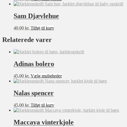
vare
har
flere
Sam Djævlehue
varianter.
Mulighederne
40,00
kr.
Tilføj til kurv
kan
vælges
Relaterede varer
på
varesiden
Adinas bolero
Dette
45,00
kr.
Vælg muligheder
vare
har
flere
Nalas spencer
varianter.
Mulighederne
45,00
kr.
Tilføj til kurv
kan
vælges
på
Maccaya vinterkjole
varesiden