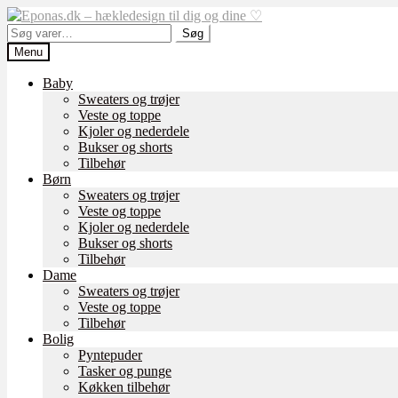
Spring
Spring
til
til
Søg
Søg
navigation
indhold
efter:
Menu
Baby
Sweaters og trøjer
Veste og toppe
Kjoler og nederdele
Bukser og shorts
Tilbehør
Børn
Sweaters og trøjer
Veste og toppe
Kjoler og nederdele
Bukser og shorts
Tilbehør
Dame
Sweaters og trøjer
Veste og toppe
Tilbehør
Bolig
Pyntepuder
Tasker og punge
Køkken tilbehør