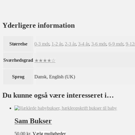
Yderligere information
Størrelse
0-3 mdr
,
1-2 år
,
2-3 år
,
3-4 år
,
3-6 mdr
,
6-9 mdr
,
9-12
Sværhedsgrad
★★★★☆
Sprog
Dansk, English (UK)
Du kunne også være interesseret i…
Sam Bukser
Dette
50,00
kr.
Vælg muligheder