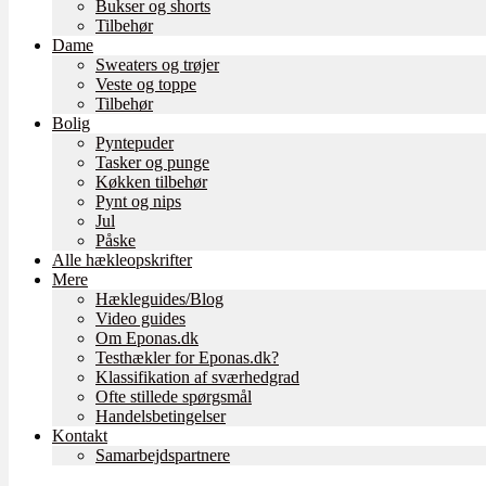
Bukser og shorts
Tilbehør
Dame
Sweaters og trøjer
Veste og toppe
Tilbehør
Bolig
Pyntepuder
Tasker og punge
Køkken tilbehør
Pynt og nips
Jul
Påske
Alle hækleopskrifter
Mere
Hækleguides/Blog
Video guides
Om Eponas.dk
Testhækler for Eponas.dk?
Klassifikation af sværhedgrad
Ofte stillede spørgsmål
Handelsbetingelser
Kontakt
Samarbejdspartnere