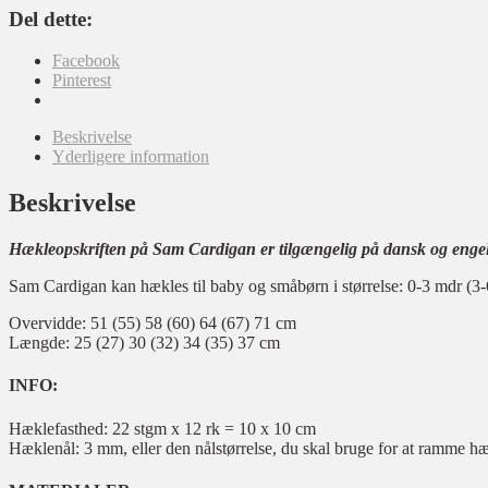
Del dette:
Facebook
Pinterest
Beskrivelse
Yderligere information
Beskrivelse
Hækleopskriften på Sam Cardigan er tilgængelig på dansk og enge
Sam Cardigan kan hækles til baby og småbørn i størrelse: 0-3 mdr (3-6
Overvidde: 51 (55) 58 (60) 64 (67) 71 cm
Længde: 25 (27) 30 (32) 34 (35) 37 cm
INFO:
Hæklefasthed: 22 stgm x 12 rk = 10 x 10 cm
Hæklenål: 3 mm, eller den nålstørrelse, du skal bruge for at ramme h