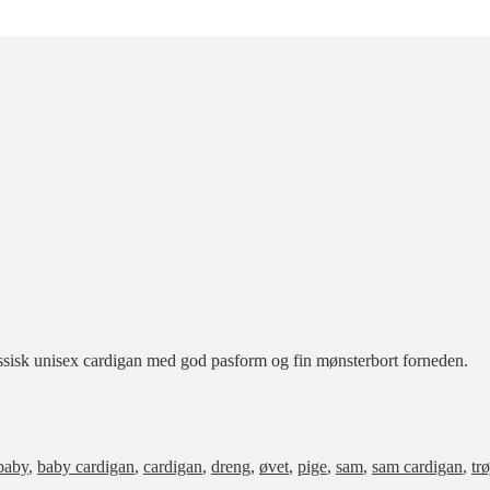
assisk unisex cardigan med god pasform og fin mønsterbort forneden.
baby
,
baby cardigan
,
cardigan
,
dreng
,
øvet
,
pige
,
sam
,
sam cardigan
,
trø