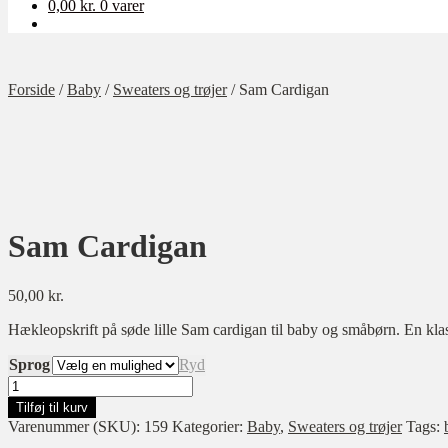
0,00
kr.
0 varer
Forside
/
Baby
/
Sweaters og trøjer
/
Sam Cardigan
Sam Cardigan
50,00
kr.
Hækleopskrift på søde lille Sam cardigan til baby og småbørn. En kl
Sprog
Ryd
Sam
Cardigan
Tilføj til kurv
antal
Varenummer (SKU):
159
Kategorier:
Baby
,
Sweaters og trøjer
Tags: