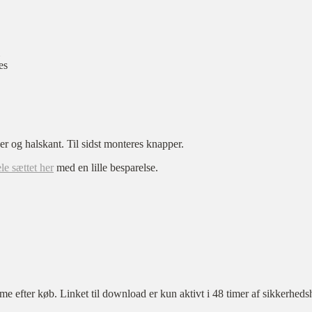
es
 og halskant. Til sidst monteres knapper.
le sættet her
med en lille besparelse.
ter køb. Linket til download er kun aktivt i 48 timer af sikkerheds