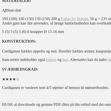
MATERIALER:
Affiliate-link
100 (100) 100 (150) 150 (150) 200 g
Esther by Permin
, 50 g = 235 m
Andet garn kan fint anvendes, så længe hæklefastheden kan overhold
5 (5) 5 (5) 5 (6) 6 knapper Ø 15-16 mm
KONSTRUKTION:
Cardiganen hækles oppefra og ned. Herefter hækles ærmer, knapstolper
Sam-serien indeholder også
bukser
og
hue
. Alternativt kan du købe
he
SVÆRHEDSGRAD:
★★★★☆
Cardiganen er vurderet som 4/5 stjerner af hensyn til mønsterborden.
HUSK at downloade og gemme PDF-filen på din enhed med det samme ef