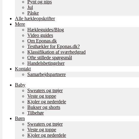
Pynt og nips
Jul
Påske
Alle hækleopskrifter
Mere
Hækleguides/Blog
Video guides
Om Eponas.dk
Testhækler for Eponas.dk?
Klassifikation af sværhedgrad
Ofte stillede spørgsmål
Handelsbetingelser
Kontakt
Samarbejdspartnere
Baby
Sweaters og trøjer
Veste og toppe
Kjoler og nederdele
Bukser og shorts
Tilbehør
Børn
Sweaters og trøjer
Veste og toppe
Kjoler og nederdele