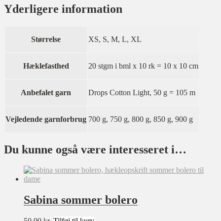
Yderligere information
Størrelse
XS, S, M, L, XL
Hæklefasthed
20 stgm i bml x 10 rk = 10 x 10 cm
Anbefalet garn
Drops Cotton Light, 50 g = 105 m
Vejledende garnforbrug
700 g, 750 g, 800 g, 850 g, 900 g
Du kunne også være interesseret i…
Sabina sommer bolero
50,00
kr.
Tilføj til kurv