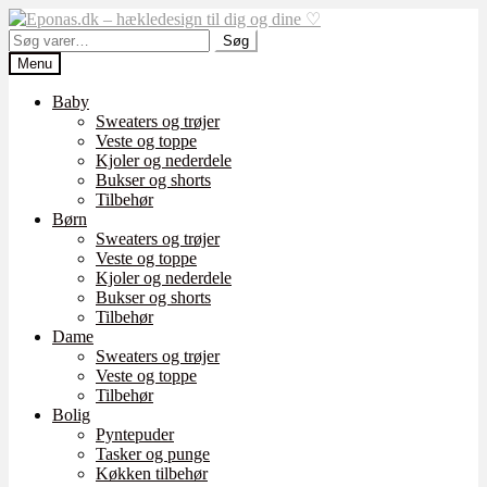
Spring
Spring
til
til
Søg
Søg
navigation
indhold
efter:
Menu
Baby
Sweaters og trøjer
Veste og toppe
Kjoler og nederdele
Bukser og shorts
Tilbehør
Børn
Sweaters og trøjer
Veste og toppe
Kjoler og nederdele
Bukser og shorts
Tilbehør
Dame
Sweaters og trøjer
Veste og toppe
Tilbehør
Bolig
Pyntepuder
Tasker og punge
Køkken tilbehør