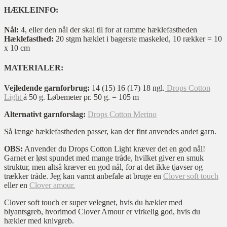
HÆKLEINFO:
Nål:
4, eller den nål der skal til for at ramme hæklefastheden
Hæklefasthed:
20 stgm hæklet i bagerste maskeled, 10 rækker = 10
x 10 cm
MATERIALER:
Vejledende garnforbrug:
14 (15) 16 (17) 18 ngl.
Drops Cotton
Light
á 50 g. Løbemeter pr. 50 g. = 105 m
Alternativt garnforslag:
Drops Cotton Merino
Så længe hæklefastheden passer, kan der fint anvendes andet garn.
OBS:
Anvender du Drops Cotton Light kræver det en god nål!
Garnet er løst spundet med mange tråde, hvilket giver en smuk
struktur, men altså kræver en god nål, for at det ikke tjavser og
trækker tråde. Jeg kan varmt anbefale at bruge en
Clover soft touch
eller en
Clover amour.
Clover soft touch er super velegnet, hvis du hækler med
blyantsgreb, hvorimod Clover Amour er virkelig god, hvis du
hækler med knivgreb.