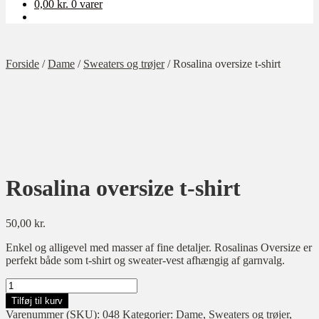
0,00
kr.
0 varer
Forside
/
Dame
/
Sweaters og trøjer
/
Rosalina oversize t-shirt
Rosalina oversize t-shirt
50,00
kr.
Enkel og alligevel med masser af fine detaljer. Rosalinas Oversize er
perfekt både som t-shirt og sweater-vest afhængig af garnvalg.
Rosalina
oversize
Tilføj til kurv
t-
Varenummer (SKU):
048
Kategorier:
Dame
,
Sweaters og trøjer
,