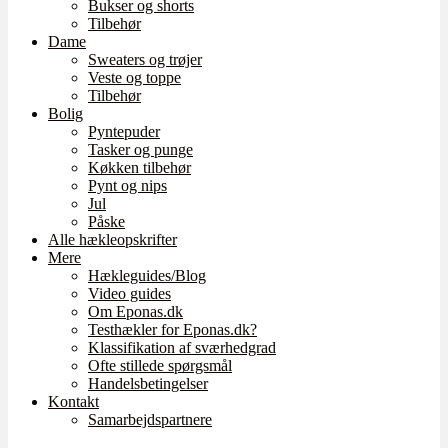
Bukser og shorts
Tilbehør
Dame
Sweaters og trøjer
Veste og toppe
Tilbehør
Bolig
Pyntepuder
Tasker og punge
Køkken tilbehør
Pynt og nips
Jul
Påske
Alle hækleopskrifter
Mere
Hækleguides/Blog
Video guides
Om Eponas.dk
Testhækler for Eponas.dk?
Klassifikation af sværhedgrad
Ofte stillede spørgsmål
Handelsbetingelser
Kontakt
Samarbejdspartnere