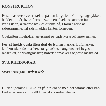
KONSTRUKTION:
Rosalinas oversize er hæklet på den lange led. For- og bagstykke er
hæklet ud i ét, hvorefter sidesømmene hækles sammen fra
vrangsiden, ærmerne hækles direkte på, i forlængelse af
sidesømmene. Til sidst hækles kanten forneden.
Opskriften indeholder anvisning på både korte og lange ærmer.
For at hækle opskriften skal du kunne hækle:
Luftmasker,
kædemasker, fastmasker, stangmasker, stangmasker i bageste
maskeled, halvstangmasker, halvstangmasker i bageste maskeled
SVÆRHEDSGRAD:
Sværhedsgrad: ★★★☆☆
Husk at gemme PDF-filen på din enhed med det samme efter køb.
Linket er kun aktivt i 48 timer af sikkerhedshensyn.