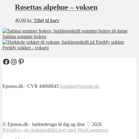
varesiden
Rosettas alpehue – voksen
40,00
kr.
Tilføj til kurv
Sabina sommer bolero
Freddy sokker - voksen
Facebook
Instagram
Pinterest
Eponas.dk · CVR 44668645
kontakt@eponas.dk
© Eponas.dk - hækledesign til dig og dine ♡ 2026
Privatlivs- og cookiepolitik
Lavet med WooCommerce
.