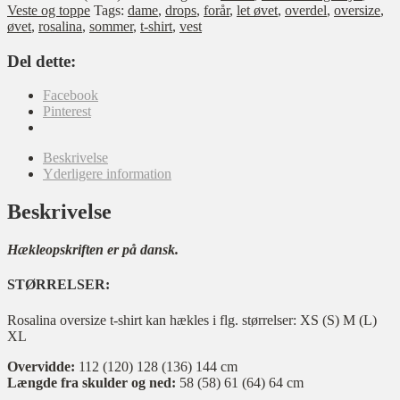
shirt
Veste og toppe
Tags:
dame
,
drops
,
forår
,
let øvet
,
overdel
,
oversize
,
antal
øvet
,
rosalina
,
sommer
,
t-shirt
,
vest
Del dette:
Facebook
Pinterest
Beskrivelse
Yderligere information
Beskrivelse
Hækleopskriften er på dansk.
STØRRELSER:
Rosalina oversize t-shirt kan hækles i flg. størrelser: XS (S) M (L)
XL
Overvidde:
112 (120) 128 (136) 144 cm
Længde fra skulder og ned:
58 (58) 61 (64) 64 cm