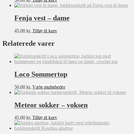
Fenja vest – dame
45,00
kr.
Tilføj til kurv
Relaterede varer
Loco Sommertop
Dette
50,00
kr.
Vælg muligheder
vare
har
flere
Meteor sokker – voksen
varianter.
Mulighederne
45,00
kr.
Tilføj til kurv
kan
vælges
på