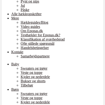
Pynt og nips
Jul
Påske
Alle hækleopskrifter
Mere
Hækleguides/Blog
Video guides
Om Eponas.dk
Testhækler for Eponas.dk?
Klassifikation af sværhedgrad
Ofte stillede spørgsmål
Handelsbetingelser
Kontakt
Samarbejdspartnere
Baby
Sweaters og trøjer
Veste og toppe
Kjoler og nederdele
Bukser og shorts
Tilbehør
Børn
Sweaters og trøjer
Veste og toppe
Kjoler og nederdele