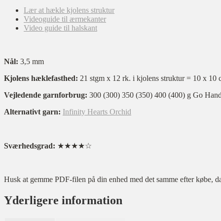
Lær at hækle kjolens struktur
Videoguide til ærmekanter
Video guide til halskant
Nål:
3,5 mm
Kjolens hæklefasthed:
21 stgm x 12 rk. i kjolens struktur = 10 x 10
Vejledende garnforbrug:
300 (300) 350 (350) 400 (400) g Go Han
Alternativt garn:
Infinity Hearts Orchid
Sværhedsgrad:
★★★★☆
Husk at gemme PDF-filen på din enhed med det samme efter købe, da l
Yderligere information