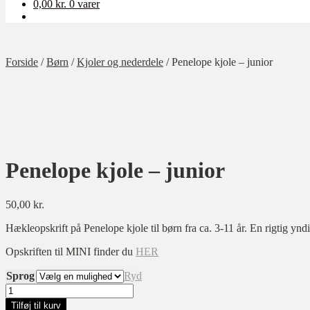
0,00
kr.
0 varer
Forside
/
Børn
/
Kjoler og nederdele
/
Penelope kjole – junior
Penelope kjole – junior
50,00
kr.
Hækleopskrift på Penelope kjole til børn fra ca. 3-11 år. En rigtig ynd
Opskriften til MINI finder du
HER
Sprog
Ryd
Penelope
kjole
Tilføj til kurv