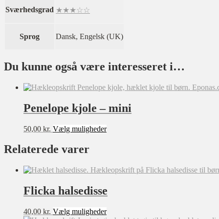
Sværhedsgrad
★★★☆☆
Sprog
Dansk, Engelsk (UK)
Du kunne også være interesseret i…
Penelope kjole – mini
Dette
50,00
kr.
Vælg muligheder
vare
har
Relaterede varer
flere
varianter.
Mulighederne
kan
Flicka halsedisse
vælges
på
varesiden
Dette
40,00
kr.
Vælg muligheder