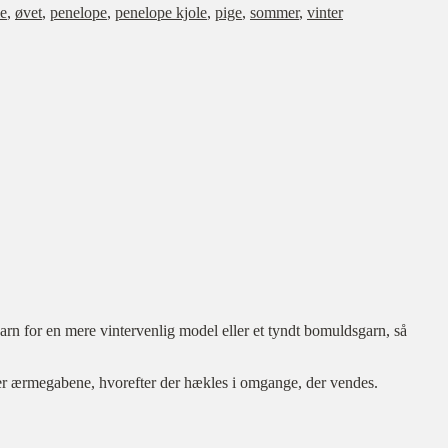
le
,
øvet
,
penelope
,
penelope kjole
,
pige
,
sommer
,
vinter
arn for en mere vintervenlig model eller et tyndt bomuldsgarn, så
der ærmegabene, hvorefter der hækles i omgange, der vendes.