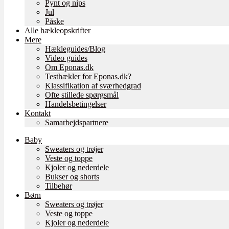
Pynt og nips
Jul
Påske
Alle hækleopskrifter
Mere
Hækleguides/Blog
Video guides
Om Eponas.dk
Testhækler for Eponas.dk?
Klassifikation af sværhedgrad
Ofte stillede spørgsmål
Handelsbetingelser
Kontakt
Samarbejdspartnere
Baby
Sweaters og trøjer
Veste og toppe
Kjoler og nederdele
Bukser og shorts
Tilbehør
Børn
Sweaters og trøjer
Veste og toppe
Kjoler og nederdele