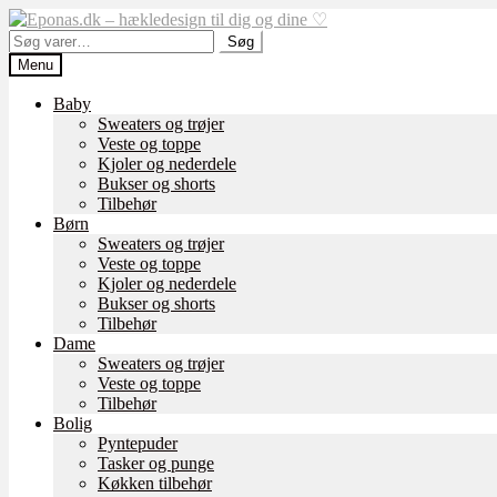
Spring
Spring
til
til
Søg
Søg
navigation
indhold
efter:
Menu
Baby
Sweaters og trøjer
Veste og toppe
Kjoler og nederdele
Bukser og shorts
Tilbehør
Børn
Sweaters og trøjer
Veste og toppe
Kjoler og nederdele
Bukser og shorts
Tilbehør
Dame
Sweaters og trøjer
Veste og toppe
Tilbehør
Bolig
Pyntepuder
Tasker og punge
Køkken tilbehør