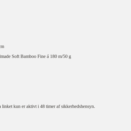
 cm
dmade Soft Bamboo Fine á 180 m/50 g
inket kun er aktivt i 48 timer af sikkerhedshensyn.