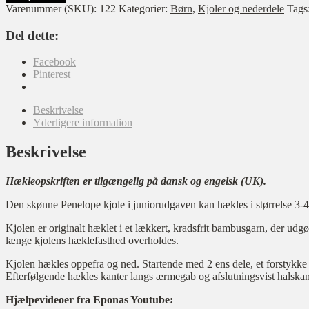
-
Varenummer (SKU):
122
Kategorier:
Børn
,
Kjoler og nederdele
Tags
junior
antal
Del dette:
Facebook
Pinterest
Beskrivelse
Yderligere information
Beskrivelse
Hækleopskriften er tilgængelig på dansk og engelsk (UK).
Den skønne Penelope kjole i juniorudgaven kan hækles i størrelse 3-4 år
Kjolen er originalt hæklet i et lækkert, kradsfrit bambusgarn, der ud
længe kjolens hæklefasthed overholdes.
Kjolen hækles oppefra og ned. Startende med 2 ens dele, et forstykk
Efterfølgende hækles kanter langs ærmegab og afslutningsvist halskan
Hjælpevideoer fra Eponas Youtube: