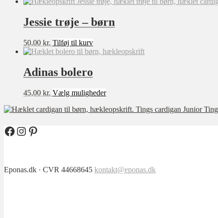
vare
har
flere
Jessie trøje – børn
varianter.
Mulighederne
50,00
kr.
Tilføj til kurv
kan
vælges
på
Adinas bolero
varesiden
Dette
45,00
kr.
Vælg muligheder
vare
Ting
har
flere
varianter.
Facebook
Instagram
Pinterest
Mulighederne
kan
vælges
på
Eponas.dk · CVR 44668645
kontakt@eponas.dk
varesiden