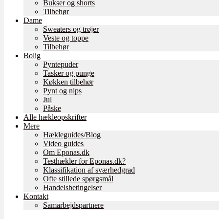
Bukser og shorts
Tilbehør
Dame
Sweaters og trøjer
Veste og toppe
Tilbehør
Bolig
Pyntepuder
Tasker og punge
Køkken tilbehør
Pynt og nips
Jul
Påske
Alle hækleopskrifter
Mere
Hækleguides/Blog
Video guides
Om Eponas.dk
Testhækler for Eponas.dk?
Klassifikation af sværhedgrad
Ofte stillede spørgsmål
Handelsbetingelser
Kontakt
Samarbejdspartnere