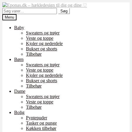
Spring
Spring
til
til
Søg
Søg
navigation
indhold
efter:
Menu
Baby
Sweaters og trøjer
Veste og toppe
Kjoler og nederdele
Bukser og shorts
Tilbehør
Børn
Sweaters og trøjer
Veste og toppe
Kjoler og nederdele
Bukser og shorts
Tilbehør
Dame
Sweaters og trøjer
Veste og toppe
Tilbehør
Bolig
Pyntepuder
Tasker og punge
Køkken tilbehør