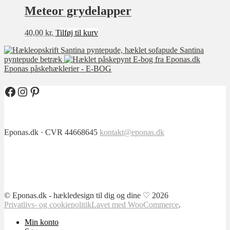
Meteor grydelapper
40,00
kr.
Tilføj til kurv
Santina
pyntepude betræk
Eponas påskehæklerier - E-BOG
Facebook
Instagram
Pinterest
Eponas.dk · CVR 44668645
kontakt@eponas.dk
© Eponas.dk - hækledesign til dig og dine ♡ 2026
Privatlivs- og cookiepolitik
Lavet med WooCommerce
.
Min konto