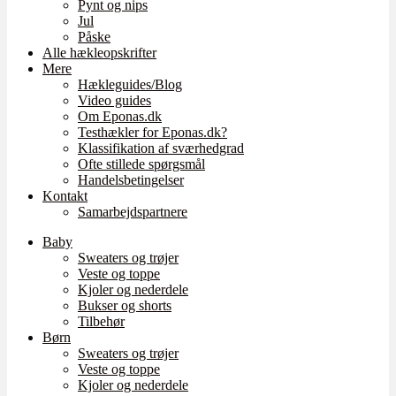
Pynt og nips
Jul
Påske
Alle hækleopskrifter
Mere
Hækleguides/Blog
Video guides
Om Eponas.dk
Testhækler for Eponas.dk?
Klassifikation af sværhedgrad
Ofte stillede spørgsmål
Handelsbetingelser
Kontakt
Samarbejdspartnere
Baby
Sweaters og trøjer
Veste og toppe
Kjoler og nederdele
Bukser og shorts
Tilbehør
Børn
Sweaters og trøjer
Veste og toppe
Kjoler og nederdele