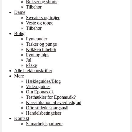
Bukser og shorts
Tilbehør
Dame
Sweaters og trøjer
Veste og toppe
Tilbehør
Bolig
Pyntepuder
Tasker og punge
Køkken tilbehør
Pynt og nips
Jul
Påske
Alle hækleopskrifter
Mere
Hækleguides/Blog
Video guides
Om Eponas.dk
Testhækler for Eponas.dk?
Klassifikation af sværhedgrad
Ofte stillede spørgsmål
Handelsbetingelser
Kontakt
Samarbejdspartnere