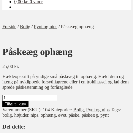
0,00
kr.
0 varer
Forside
/
Bolig
/
Pynt og nips
/
Påskeæg ophæng
Påskeæg ophæng
25,00
kr.
Hækleopskrift på yndige små påskeæg til ophæng. Hækl dem og
hæng på nyklippede forsythiagrene eller i en troldhassel og lad dem
sprede påskestemning og forårsglæde.
Påskeæg
ophæng
Tilføj til kurv
antal
Varenummer (SKU):
104
Kategorier:
Bolig
,
Pynt og nips
Tags:
bolig
,
højtider
,
nips
,
ophæng
,
øvet
,
påske
,
påskeæg
,
pynt
Del dette: