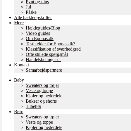
Pynt og nips
Jul
Påske
Alle hækleopskrifter
Mere
Hækleguides/Blog
Video guides
Om Eponas.dk
Testhækler for Eponas.dk?
Klassifikation af sværhedgrad
Ofte stillede spørgsmål
Handelsbetingelser
Kontakt
Samarbejdspartnere
Baby
Sweaters og trøjer
Veste og toppe
Kjoler og nederdele
Bukser og shorts
Tilbehør
Børn
Sweaters og trøjer
Veste og toppe
Kjoler og nederdele