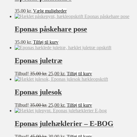
Dette
35,00
kr.
Vælg muligheder
vare
har
Filter
flere
Eponas påskehare pose
varianter.
Mulighederne
35,00
kr.
Tilføj til kurv
kan
vælges
på
Eponas juletræ
varesiden
Den
Den
Tilbud!
35,00
kr.
25,00
kr.
Tilføj til kurv
oprindelige
aktuelle
pris
pris
var:
er:
Eponas julesok
35,00 kr..
25,00 kr..
Den
Den
Tilbud!
35,00
kr.
25,00
kr.
Tilføj til kurv
oprindelige
aktuelle
pris
pris
var:
er:
Eponas julehæklerier – E-BOG
35,00 kr..
25,00 kr..
Den
Den
Tilbud!
45,00
kr.
30,00
kr.
Tilføj til kurv