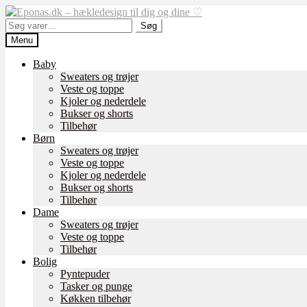
Spring
Spring
til
til
Søg
Søg
navigation
indhold
efter:
Menu
Baby
Sweaters og trøjer
Veste og toppe
Kjoler og nederdele
Bukser og shorts
Tilbehør
Børn
Sweaters og trøjer
Veste og toppe
Kjoler og nederdele
Bukser og shorts
Tilbehør
Dame
Sweaters og trøjer
Veste og toppe
Tilbehør
Bolig
Pyntepuder
Tasker og punge
Køkken tilbehør