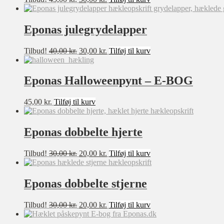
oprindelige
aktuelle
pris
pris
var:
er:
Eponas julegrydelapper
45,00 kr..
30,00 kr..
Den
Den
Tilbud!
40,00
kr.
30,00
kr.
Tilføj til kurv
oprindelige
aktuelle
pris
pris
var:
er:
Eponas Halloweenpynt – E-BOG
40,00 kr..
30,00 kr..
45,00
kr.
Tilføj til kurv
Eponas dobbelte hjerte
Den
Den
Tilbud!
30,00
kr.
20,00
kr.
Tilføj til kurv
oprindelige
aktuelle
pris
pris
var:
er:
Eponas dobbelte stjerne
30,00 kr..
20,00 kr..
Den
Den
Tilbud!
30,00
kr.
20,00
kr.
Tilføj til kurv
oprindelige
aktuelle
pris
pris