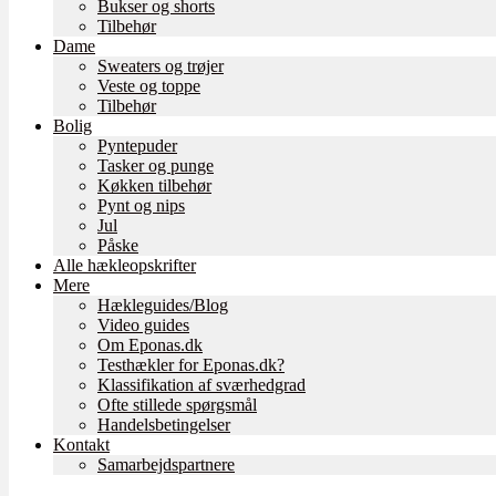
Bukser og shorts
Tilbehør
Dame
Sweaters og trøjer
Veste og toppe
Tilbehør
Bolig
Pyntepuder
Tasker og punge
Køkken tilbehør
Pynt og nips
Jul
Påske
Alle hækleopskrifter
Mere
Hækleguides/Blog
Video guides
Om Eponas.dk
Testhækler for Eponas.dk?
Klassifikation af sværhedgrad
Ofte stillede spørgsmål
Handelsbetingelser
Kontakt
Samarbejdspartnere