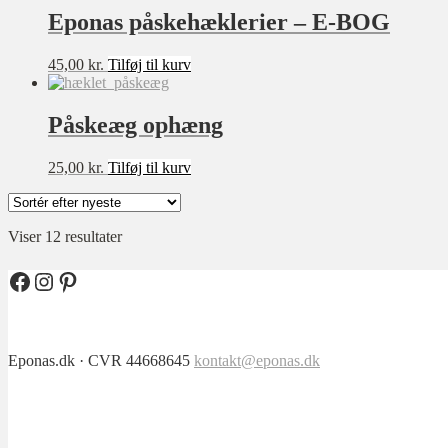
var:
er:
Eponas påskehæklerier – E-BOG
30,00 kr..
20,00 kr..
45,00
kr.
Tilføj til kurv
Påskeæg ophæng
25,00
kr.
Tilføj til kurv
Sorteret
Viser 12 resultater
efter
seneste
Facebook
Instagram
Pinterest
Eponas.dk · CVR 44668645
kontakt@eponas.dk