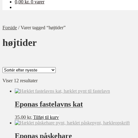
0,00
kr.
0 varer
Forside
/
Varer tagged “højtider”
højtider
Sorteret
Viser 12 resultater
Kategori
efter
Ukategoriseret
seneste
Baby
Eponas fastelavns kat
Bolig
35,00
kr.
Tilføj til kurv
Børn
Dame
Eponas påskehare
Opskrift-pakker