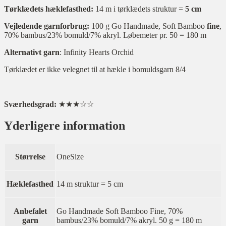
Tørklædets hæklefasthed:
14 m i tørklædets struktur =
5 cm
Vejledende garnforbrug:
100 g Go Handmade, Soft Bamboo
fine
,
70% bambus/23% bomuld/7% akryl. Løbemeter pr. 50 = 180 m
Alternativt garn
: Infinity Hearts Orchid
Tørklædet er ikke velegnet til at hækle i bomuldsgarn 8/4
Sværhedsgrad:
★★★☆☆
Yderligere information
Størrelse
OneSize
Hæklefasthed
14 m struktur = 5 cm
Anbefalet
Go Handmade Soft Bamboo Fine, 70%
garn
bambus/23% bomuld/7% akryl. 50 g = 180 m