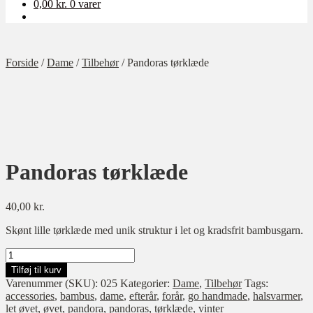
0,00
kr.
0 varer
Forside
/
Dame
/
Tilbehør
/
Pandoras tørklæde
Pandoras tørklæde
40,00
kr.
Skønt lille tørklæde med unik struktur i let og kradsfrit bambusgarn.
Pandoras
tørklæde
Tilføj til kurv
antal
Varenummer (SKU):
025
Kategorier:
Dame
,
Tilbehør
Tags:
accessories
,
bambus
,
dame
,
efterår
,
forår
,
go handmade
,
halsvarmer
,
let øvet
,
øvet
,
pandora
,
pandoras
,
tørklæde
,
vinter