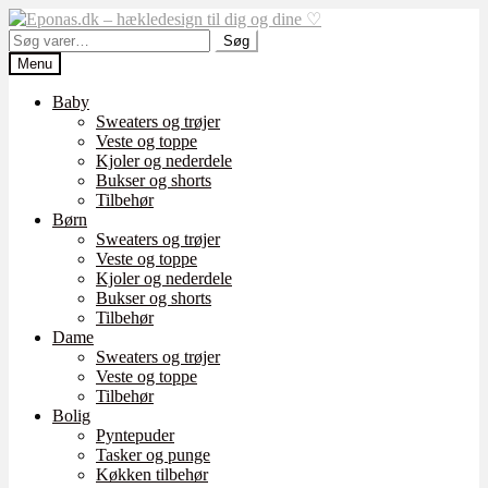
Spring
Spring
til
til
Søg
Søg
navigation
indhold
efter:
Menu
Baby
Sweaters og trøjer
Veste og toppe
Kjoler og nederdele
Bukser og shorts
Tilbehør
Børn
Sweaters og trøjer
Veste og toppe
Kjoler og nederdele
Bukser og shorts
Tilbehør
Dame
Sweaters og trøjer
Veste og toppe
Tilbehør
Bolig
Pyntepuder
Tasker og punge
Køkken tilbehør