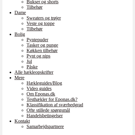
Bukser og shorts
Tilbehør
Dame
Sweaters og trøjer
Veste og toppe
Tilbehør
Bolig
Pyntepuder
Tasker og punge
Køkken tilbehør
Pynt og nips
Jul
Påske
Alle hækleopskrifter
Mere
Hækleguides/Blog
Video guides
Om Eponas.dk
Testhækler for Eponas.dk?
Klassifikation af sværhedgrad
Ofte stillede spørgsmål
Handelsbetingelser
Kontakt
Samarbejdspartnere