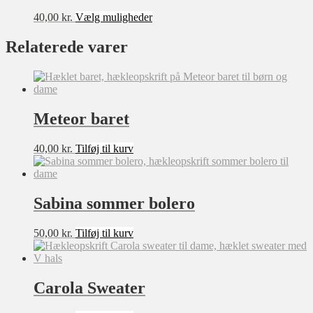
Dette
40,00
kr.
Vælg muligheder
vare
har
Relaterede varer
flere
varianter.
Mulighederne
kan
vælges
Meteor baret
på
varesiden
40,00
kr.
Tilføj til kurv
Sabina sommer bolero
50,00
kr.
Tilføj til kurv
Carola Sweater