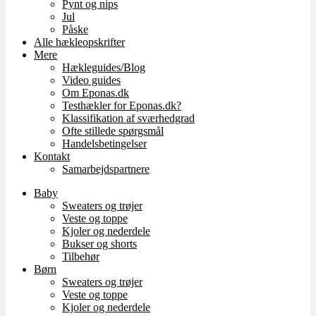
Pynt og nips
Jul
Påske
Alle hækleopskrifter
Mere
Hækleguides/Blog
Video guides
Om Eponas.dk
Testhækler for Eponas.dk?
Klassifikation af sværhedgrad
Ofte stillede spørgsmål
Handelsbetingelser
Kontakt
Samarbejdspartnere
Baby
Sweaters og trøjer
Veste og toppe
Kjoler og nederdele
Bukser og shorts
Tilbehør
Børn
Sweaters og trøjer
Veste og toppe
Kjoler og nederdele