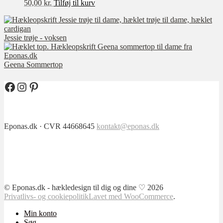
50,00
kr.
Tilføj til kurv
Jessie trøje - voksen
Geena Sommertop
Facebook
Instagram
Pinterest
Eponas.dk · CVR 44668645
kontakt@eponas.dk
© Eponas.dk - hækledesign til dig og dine ♡ 2026
Privatlivs- og cookiepolitik
Lavet med WooCommerce
.
Min konto
Søg