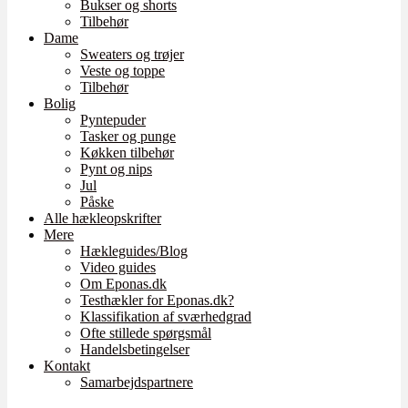
Bukser og shorts
Tilbehør
Dame
Sweaters og trøjer
Veste og toppe
Tilbehør
Bolig
Pyntepuder
Tasker og punge
Køkken tilbehør
Pynt og nips
Jul
Påske
Alle hækleopskrifter
Mere
Hækleguides/Blog
Video guides
Om Eponas.dk
Testhækler for Eponas.dk?
Klassifikation af sværhedgrad
Ofte stillede spørgsmål
Handelsbetingelser
Kontakt
Samarbejdspartnere