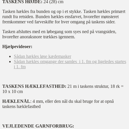
TASKENS HØJDE:
24 (28) cm
Tasken hækles fra bunden og op i et stykke. Tasken hækles primært
rundt fra retsiden. Bunden hækles ensfarvet, hvorefter mønsteret
fremkommer ved farveskifte for hver omgang på taskens sider.
Tasken afsluttes med en løbegang som syes ned på vrangsiden,
hvorefter anoraksnore trækkes igennem.
Hjælpevideoer:
Sådan hækles løse kædemasker
Sådan hækles omgange der samles i 1. fm og ligeledes startes
i 1. fm
TASKENS HÆKLEFASTHED:
21 m i taskens struktur, 18 rk =
10 x 10 cm
HÆKLENÅL
: 4 mm, eller den nål du skal bruge for at opnå
taskens hæklefasthed
VEJLEDENDE GARNFORBRUG: