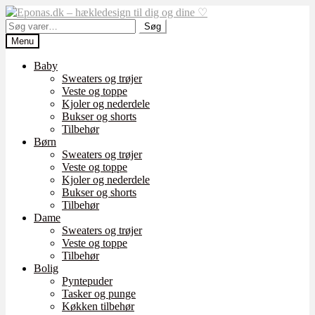
Spring
Spring
til
til
Søg
Søg
navigation
indhold
efter:
Menu
Baby
Sweaters og trøjer
Veste og toppe
Kjoler og nederdele
Bukser og shorts
Tilbehør
Børn
Sweaters og trøjer
Veste og toppe
Kjoler og nederdele
Bukser og shorts
Tilbehør
Dame
Sweaters og trøjer
Veste og toppe
Tilbehør
Bolig
Pyntepuder
Tasker og punge
Køkken tilbehør