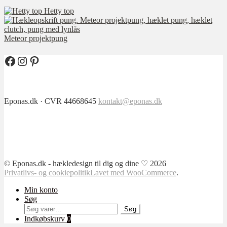
Hetty top
Meteor projektpung
Facebook
Instagram
Pinterest
Eponas.dk · CVR 44668645
kontakt@eponas.dk
© Eponas.dk - hækledesign til dig og dine ♡ 2026
Privatlivs- og cookiepolitik
Lavet med WooCommerce
.
Min konto
Søg
Søg
Søg
efter:
Indkøbskurv
0