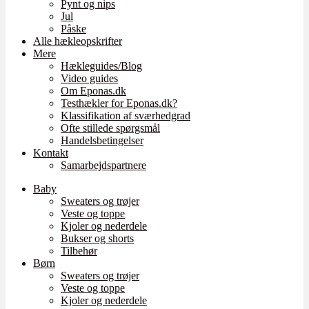
Pynt og nips
Jul
Påske
Alle hækleopskrifter
Mere
Hækleguides/Blog
Video guides
Om Eponas.dk
Testhækler for Eponas.dk?
Klassifikation af sværhedgrad
Ofte stillede spørgsmål
Handelsbetingelser
Kontakt
Samarbejdspartnere
Baby
Sweaters og trøjer
Veste og toppe
Kjoler og nederdele
Bukser og shorts
Tilbehør
Børn
Sweaters og trøjer
Veste og toppe
Kjoler og nederdele