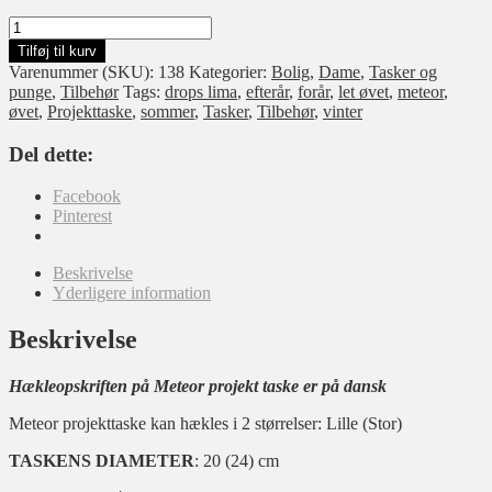
Meteor
projekttaske
Tilføj til kurv
antal
Varenummer (SKU):
138
Kategorier:
Bolig
,
Dame
,
Tasker og
punge
,
Tilbehør
Tags:
drops lima
,
efterår
,
forår
,
let øvet
,
meteor
,
øvet
,
Projekttaske
,
sommer
,
Tasker
,
Tilbehør
,
vinter
Del dette:
Facebook
Pinterest
Beskrivelse
Yderligere information
Beskrivelse
Hækleopskriften på Meteor projekt taske er på dansk
Meteor projekttaske kan hækles i 2 størrelser: Lille (Stor)
TASKENS DIAMETER
: 20 (24) cm