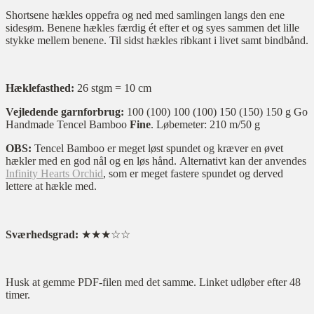
Shortsene hækles oppefra og ned med samlingen langs den ene
sidesøm. Benene hækles færdig ét efter et og syes sammen det lille
stykke mellem benene. Til sidst hækles ribkant i livet samt bindbånd.
Hæklefasthed:
26 stgm = 10 cm
Vejledende garnforbrug:
100 (100) 100 (100) 150 (150) 150 g Go
Handmade Tencel Bamboo
Fine
. Løbemeter: 210 m/50 g
OBS:
Tencel Bamboo er meget løst spundet og kræver en øvet
hækler med en god nål og en løs hånd. Alternativt kan der anvendes
Infinity Hearts Orchid
, som er meget fastere spundet og derved
lettere at hækle med.
Sværhedsgrad:
★★★☆☆
Husk at gemme PDF-filen med det samme. Linket udløber efter 48
timer.