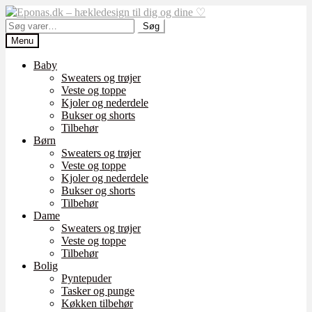
Spring
Spring
til
til
Søg
Søg
navigation
indhold
efter:
Menu
Baby
Sweaters og trøjer
Veste og toppe
Kjoler og nederdele
Bukser og shorts
Tilbehør
Børn
Sweaters og trøjer
Veste og toppe
Kjoler og nederdele
Bukser og shorts
Tilbehør
Dame
Sweaters og trøjer
Veste og toppe
Tilbehør
Bolig
Pyntepuder
Tasker og punge
Køkken tilbehør