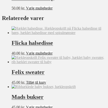
Dette
50,00
kr.
Vælg muligheder
vare
har
Relaterede varer
flere
varianter.
Mulighederne
kan
vælges
Flicka halsedisse
på
varesiden
Dette
40,00
kr.
Vælg muligheder
vare
har
flere
varianter.
Felix sweater
Mulighederne
kan
45,00
kr.
Tilføj til kurv
vælges
på
varesiden
Mads bukser
Dette
45,00
kr.
Vælg muligheder