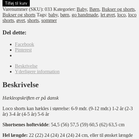
shorts
Tilføj til kurv
antal
Varenummer (SKU):
033
Kategorier:
Baby
,
Børn
,
Bukser og shorts
,
Bukser og shorts
Tags:
baby
,
børn
,
go handmade
,
let øvet
,
loco
,
loco
shorts
,
øvet
,
shorts
,
sommer
Del dette:
Facebook
Pinterest
Beskrivelse
Yderligere information
Beskrivelse
Hækleopskriften er på dansk
Loco shorts kan hækles i størrelse: 6-9 mdr. (9-12 mdr.) 1-2 år (2-3
år) 3-4 år (4-5 år) 5-6 år
Shortsenes hoftevidde
: 54,5 (56) 57,5 (59) 60,5 (62) 63,5 cm
Hel længde:
22 (22) 24 (24) 24 (24) 24 cm, eller til ønsket længde