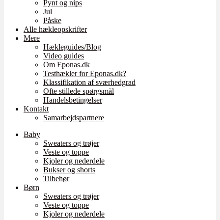
Pynt og nips
Jul
Påske
Alle hækleopskrifter
Mere
Hækleguides/Blog
Video guides
Om Eponas.dk
Testhækler for Eponas.dk?
Klassifikation af sværhedgrad
Ofte stillede spørgsmål
Handelsbetingelser
Kontakt
Samarbejdspartnere
Baby
Sweaters og trøjer
Veste og toppe
Kjoler og nederdele
Bukser og shorts
Tilbehør
Børn
Sweaters og trøjer
Veste og toppe
Kjoler og nederdele