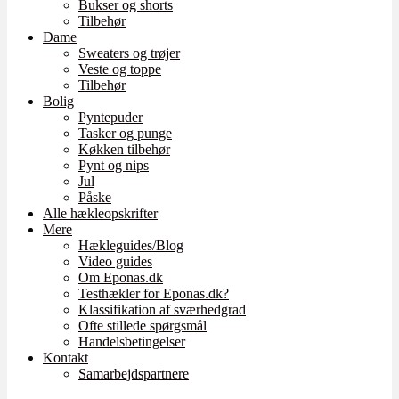
Bukser og shorts
Tilbehør
Dame
Sweaters og trøjer
Veste og toppe
Tilbehør
Bolig
Pyntepuder
Tasker og punge
Køkken tilbehør
Pynt og nips
Jul
Påske
Alle hækleopskrifter
Mere
Hækleguides/Blog
Video guides
Om Eponas.dk
Testhækler for Eponas.dk?
Klassifikation af sværhedgrad
Ofte stillede spørgsmål
Handelsbetingelser
Kontakt
Samarbejdspartnere