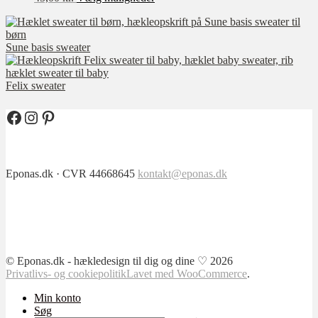
vare
har
flere
Sune basis sweater
varianter.
Mulighederne
kan
Felix sweater
vælges
på
varesiden
Facebook
Instagram
Pinterest
Eponas.dk · CVR 44668645
kontakt@eponas.dk
© Eponas.dk - hækledesign til dig og dine ♡ 2026
Privatlivs- og cookiepolitik
Lavet med WooCommerce
.
Min konto
Søg