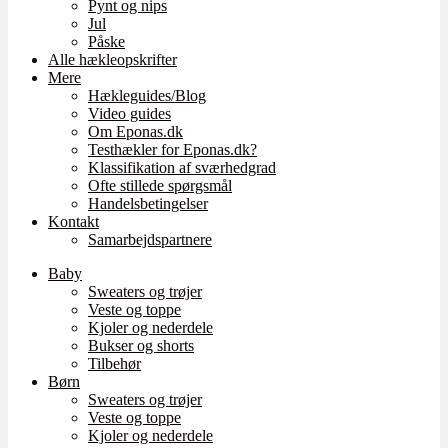
Pynt og nips
Jul
Påske
Alle hækleopskrifter
Mere
Hækleguides/Blog
Video guides
Om Eponas.dk
Testhækler for Eponas.dk?
Klassifikation af sværhedgrad
Ofte stillede spørgsmål
Handelsbetingelser
Kontakt
Samarbejdspartnere
Baby
Sweaters og trøjer
Veste og toppe
Kjoler og nederdele
Bukser og shorts
Tilbehør
Børn
Sweaters og trøjer
Veste og toppe
Kjoler og nederdele