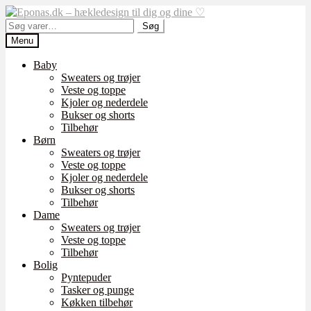
Spring
Spring
til
til
Søg
Søg
navigation
indhold
efter:
Menu
Baby
Sweaters og trøjer
Veste og toppe
Kjoler og nederdele
Bukser og shorts
Tilbehør
Børn
Sweaters og trøjer
Veste og toppe
Kjoler og nederdele
Bukser og shorts
Tilbehør
Dame
Sweaters og trøjer
Veste og toppe
Tilbehør
Bolig
Pyntepuder
Tasker og punge
Køkken tilbehør