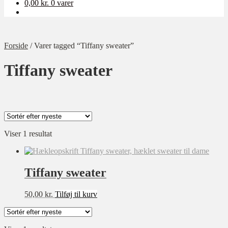
0,00
kr.
0 varer
Forside
/
Varer tagged “Tiffany sweater”
Tiffany sweater
Kategori
Viser 1 resultat
Ukategoriseret
Baby
Bolig
Tiffany sweater
Børn
Dame
50,00
kr.
Tilføj til kurv
Opskrift-pakker
Sværhedsgrad