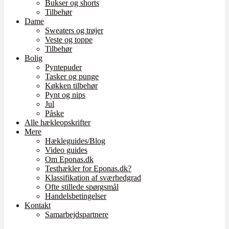
Bukser og shorts
Tilbehør
Dame
Sweaters og trøjer
Veste og toppe
Tilbehør
Bolig
Pyntepuder
Tasker og punge
Køkken tilbehør
Pynt og nips
Jul
Påske
Alle hækleopskrifter
Mere
Hækleguides/Blog
Video guides
Om Eponas.dk
Testhækler for Eponas.dk?
Klassifikation af sværhedgrad
Ofte stillede spørgsmål
Handelsbetingelser
Kontakt
Samarbejdspartnere