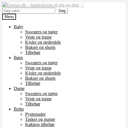
Spring
Spring
til
til
Søg
Søg
navigation
indhold
efter:
Menu
Baby
Sweaters og trøjer
Veste og toppe
Kjoler og nederdele
Bukser og shorts
Tilbehør
Børn
Sweaters og trøjer
Veste og toppe
Kjoler og nederdele
Bukser og shorts
Tilbehør
Dame
Sweaters og trøjer
Veste og toppe
Tilbehør
Bolig
Pyntepuder
Tasker og punge
Køkken tilbehør