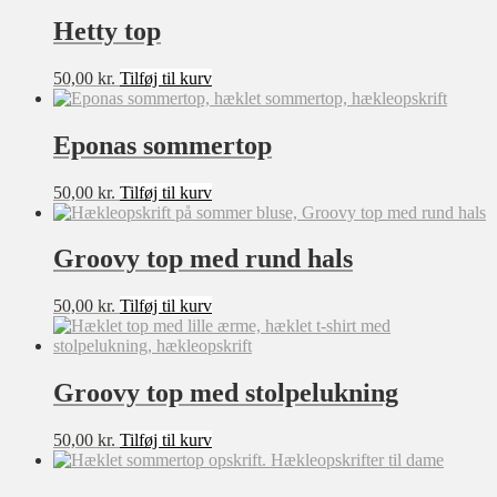
varesiden
XL
Hetty top
XXL
50,00
kr.
Tilføj til kurv
XXXL
Filter
0-3 mdr
Eponas sommertop
3-6 mdr
6-9 mdr
50,00
kr.
Tilføj til kurv
9-12mdr
1-2 år
Groovy top med rund hals
2-3 år
50,00
kr.
Tilføj til kurv
3-4 år
4-5 år
5-6 år
Groovy top med stolpelukning
7-8 år
50,00
kr.
Tilføj til kurv
8-10 år
10-12 år