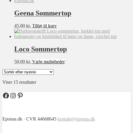
har
flere
varianter.
Geena Sommertop
Mulighederne
kan
45,00
kr.
Tilføj til kurv
vælges
på
varesiden
Loco Sommertop
Dette
50,00
kr.
Vælg muligheder
vare
har
flere
Sorteret
Viser 15 resultater
varianter.
efter
Mulighederne
seneste
kan
Facebook
Instagram
Pinterest
vælges
på
varesiden
Eponas.dk · CVR 44668645
kontakt@eponas.dk