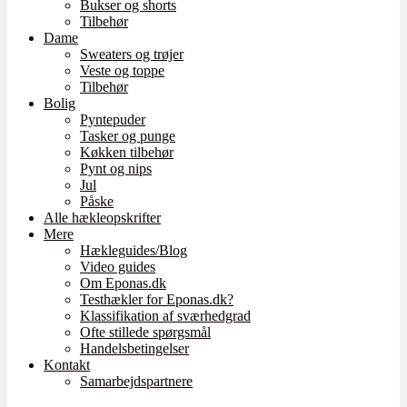
Bukser og shorts
Tilbehør
Dame
Sweaters og trøjer
Veste og toppe
Tilbehør
Bolig
Pyntepuder
Tasker og punge
Køkken tilbehør
Pynt og nips
Jul
Påske
Alle hækleopskrifter
Mere
Hækleguides/Blog
Video guides
Om Eponas.dk
Testhækler for Eponas.dk?
Klassifikation af sværhedgrad
Ofte stillede spørgsmål
Handelsbetingelser
Kontakt
Samarbejdspartnere