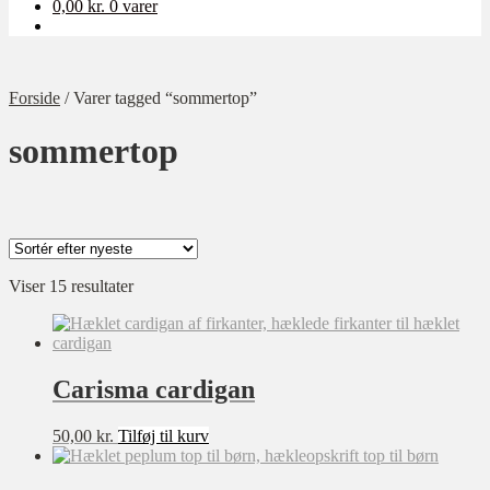
0,00
kr.
0 varer
Forside
/
Varer tagged “sommertop”
sommertop
Sorteret
Viser 15 resultater
Kategori
efter
Ukategoriseret
seneste
Baby
Carisma cardigan
Bolig
Børn
50,00
kr.
Tilføj til kurv
Dame
Opskrift-pakker