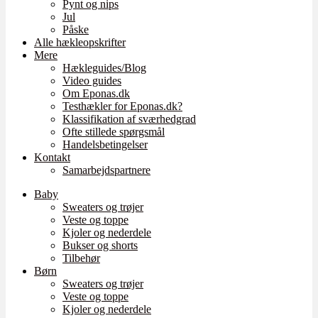
Pynt og nips
Jul
Påske
Alle hækleopskrifter
Mere
Hækleguides/Blog
Video guides
Om Eponas.dk
Testhækler for Eponas.dk?
Klassifikation af sværhedgrad
Ofte stillede spørgsmål
Handelsbetingelser
Kontakt
Samarbejdspartnere
Baby
Sweaters og trøjer
Veste og toppe
Kjoler og nederdele
Bukser og shorts
Tilbehør
Børn
Sweaters og trøjer
Veste og toppe
Kjoler og nederdele