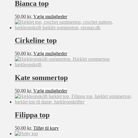
Bianca top
Dette
50,00
kr.
Vælg muligheder
Sværhedsgrad
vare
har
★★★★★
flere
varianter.
★★★★☆
Cirkeline top
Mulighederne
★★★☆☆
kan
Dette
50,00
kr.
Vælg muligheder
vælges
★★☆☆☆
vare
på
har
varesiden
★☆☆☆☆
flere
varianter.
Kate sommertop
Mulighederne
Størrelse
kan
Dette
50,00
kr.
Vælg muligheder
vælges
XXS
vare
på
har
varesiden
XS
flere
varianter.
Filippa top
S
Mulighederne
M
kan
50,00
kr.
Tilføj til kurv
vælges
L
på