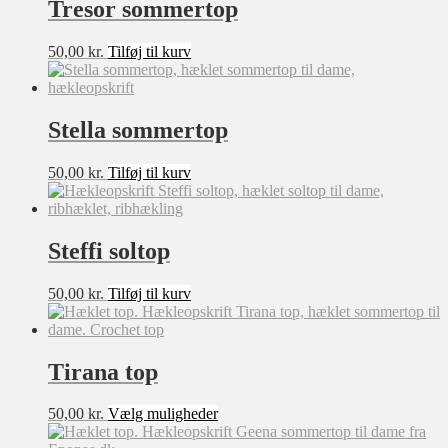
Tresor sommertop
12-14 år
OneSize
50,00
kr.
Tilføj til kurv
Lille
Stor
Stella sommertop
6-7 år
XXXXL
50,00
kr.
Tilføj til kurv
Steffi soltop
50,00
kr.
Tilføj til kurv
Tirana top
Dette
50,00
kr.
Vælg muligheder
vare