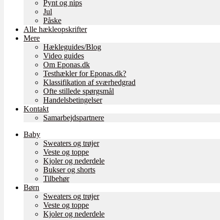
Pynt og nips
Jul
Påske
Alle hækleopskrifter
Mere
Hækleguides/Blog
Video guides
Om Eponas.dk
Testhækler for Eponas.dk?
Klassifikation af sværhedgrad
Ofte stillede spørgsmål
Handelsbetingelser
Kontakt
Samarbejdspartnere
Baby
Sweaters og trøjer
Veste og toppe
Kjoler og nederdele
Bukser og shorts
Tilbehør
Børn
Sweaters og trøjer
Veste og toppe
Kjoler og nederdele