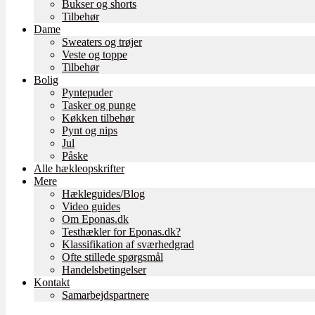
Bukser og shorts
Tilbehør
Dame
Sweaters og trøjer
Veste og toppe
Tilbehør
Bolig
Pyntepuder
Tasker og punge
Køkken tilbehør
Pynt og nips
Jul
Påske
Alle hækleopskrifter
Mere
Hækleguides/Blog
Video guides
Om Eponas.dk
Testhækler for Eponas.dk?
Klassifikation af sværhedgrad
Ofte stillede spørgsmål
Handelsbetingelser
Kontakt
Samarbejdspartnere