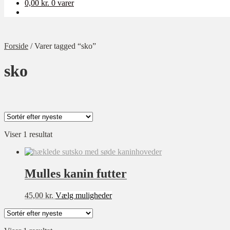
0,00
kr.
0 varer
Forside
/
Varer tagged “sko”
sko
Viser 1 resultat
Kategori
Ukategoriseret
Baby
Mulles kanin futter
Bolig
Dette
45,00
kr.
Vælg muligheder
Børn
vare
har
Dame
flere
Opskrift-pakker