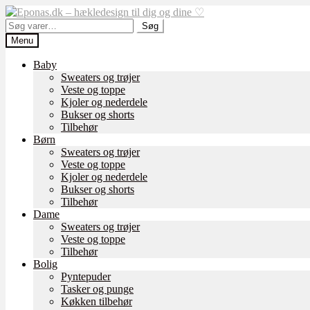
Spring
Spring
til
til
Søg
Søg
navigation
indhold
efter:
Menu
Baby
Sweaters og trøjer
Veste og toppe
Kjoler og nederdele
Bukser og shorts
Tilbehør
Børn
Sweaters og trøjer
Veste og toppe
Kjoler og nederdele
Bukser og shorts
Tilbehør
Dame
Sweaters og trøjer
Veste og toppe
Tilbehør
Bolig
Pyntepuder
Tasker og punge
Køkken tilbehør