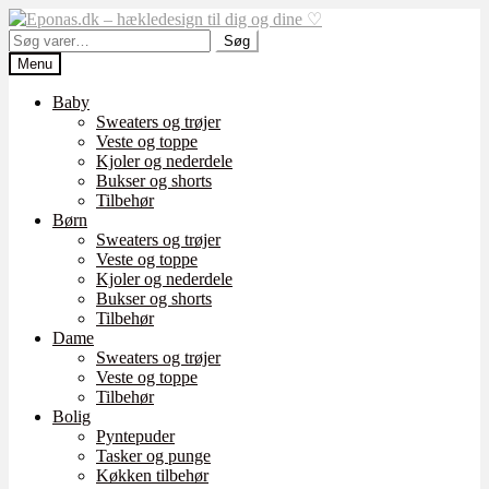
Spring
Spring
til
til
Søg
Søg
navigation
indhold
efter:
Menu
Baby
Sweaters og trøjer
Veste og toppe
Kjoler og nederdele
Bukser og shorts
Tilbehør
Børn
Sweaters og trøjer
Veste og toppe
Kjoler og nederdele
Bukser og shorts
Tilbehør
Dame
Sweaters og trøjer
Veste og toppe
Tilbehør
Bolig
Pyntepuder
Tasker og punge
Køkken tilbehør