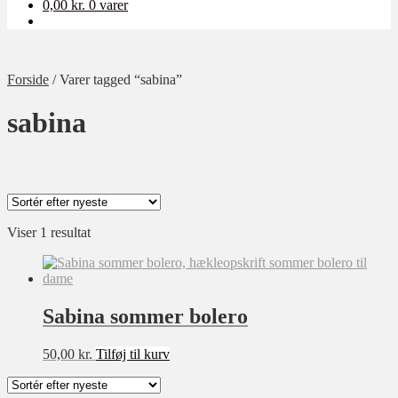
0,00
kr.
0 varer
Forside
/
Varer tagged “sabina”
sabina
Viser 1 resultat
Kategori
Ukategoriseret
Baby
Sabina sommer bolero
Bolig
Børn
50,00
kr.
Tilføj til kurv
Dame
Opskrift-pakker