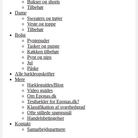
Bukser og shorts
Tilbehør
Dame
Sweaters og trøjer
Veste og toppe
Tilbehør
Bolig
Pyntepuder
Tasker og punge
Køkken tilbehør
Pynt og nips
Jul
Påske
Alle hækleopskrifter
Mere
Hækleguides/Blog
Video guides
Om Eponas.dk
Testhækler for Eponas.dk?
Klassifikation af sværhedgrad
Ofte stillede spørgsmål
Handelsbetingelser
Kontakt
Samarbejdspartnere