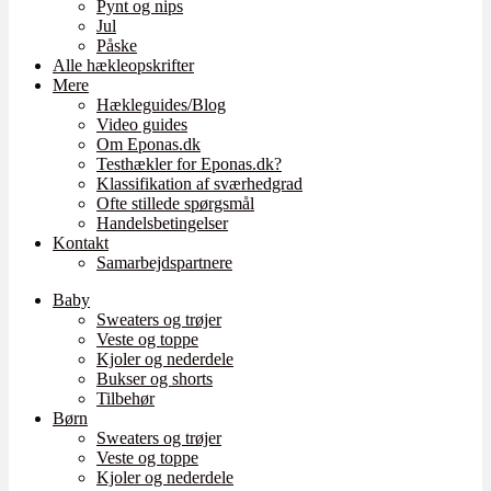
Pynt og nips
Jul
Påske
Alle hækleopskrifter
Mere
Hækleguides/Blog
Video guides
Om Eponas.dk
Testhækler for Eponas.dk?
Klassifikation af sværhedgrad
Ofte stillede spørgsmål
Handelsbetingelser
Kontakt
Samarbejdspartnere
Baby
Sweaters og trøjer
Veste og toppe
Kjoler og nederdele
Bukser og shorts
Tilbehør
Børn
Sweaters og trøjer
Veste og toppe
Kjoler og nederdele