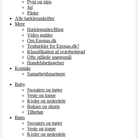
Pynt og nips
Jul
Påske
Alle hækleopskrifter
Mere
Hækleguides/Blog
Video guides
Om Eponas.dk
Testhækler for Eponas.dk?
Klassifikation af sværhedgrad
Ofte stillede spørgsmål
Handelsbetingelser
Kontakt
Samarbejdspartnere
Baby
Sweaters og trøjer
Veste og toppe
Kjoler og nederdele
Bukser og shorts
Tilbehør
Børn
Sweaters og trøjer
Veste og toppe
Kjoler og nederdele