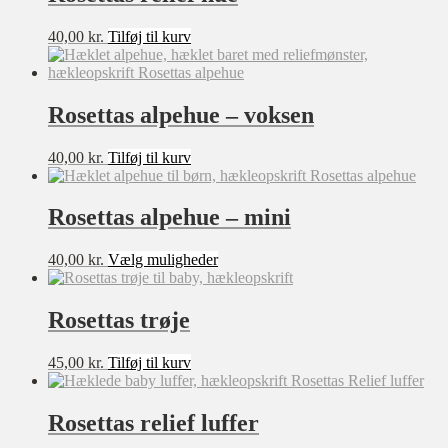
★★★★★
40,00
kr.
Tilføj til kurv
★★★★☆
★★★☆☆
★★☆☆☆
Rosettas alpehue – voksen
★☆☆☆☆
Størrelse
40,00
kr.
Tilføj til kurv
XXS
Rosettas alpehue – mini
XS
S
Dette
40,00
kr.
Vælg muligheder
M
vare
L
har
XL
flere
Rosettas trøje
XXL
varianter.
Mulighederne
XXXL
45,00
kr.
Tilføj til kurv
kan
0-3 mdr
vælges
3-6 mdr
Filter
på
6-9 mdr
Rosettas relief luffer
varesiden
9-12mdr