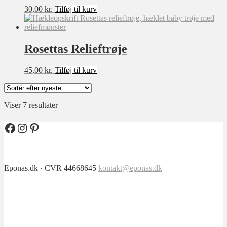
1-2 år
30,00
kr.
Tilføj til kurv
2-3 år
3-4 år
4-5 år
5-6 år
Rosettas Relieftrøje
7-8 år
8-10 år
45,00
kr.
Tilføj til kurv
10-12 år
12-14 år
OneSize
Lille
Sorteret
Viser 7 resultater
Stor
efter
6-7 år
seneste
Facebook
Instagram
Pinterest
XXXXL
Eponas.dk · CVR 44668645
kontakt@eponas.dk