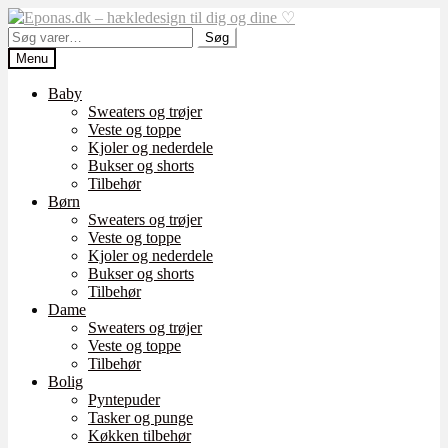
Spring
Spring
til
til
Søg
Søg
navigation
indhold
efter:
Menu
Baby
Sweaters og trøjer
Veste og toppe
Kjoler og nederdele
Bukser og shorts
Tilbehør
Børn
Sweaters og trøjer
Veste og toppe
Kjoler og nederdele
Bukser og shorts
Tilbehør
Dame
Sweaters og trøjer
Veste og toppe
Tilbehør
Bolig
Pyntepuder
Tasker og punge
Køkken tilbehør