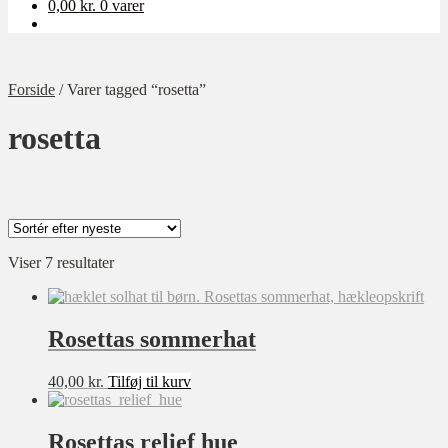
0,00
kr.
0 varer
Forside
/
Varer tagged “rosetta”
rosetta
Kategori
Sorteret
Viser 7 resultater
efter
Ukategoriseret
seneste
Baby
Bolig
Rosettas sommerhat
Børn
Dame
40,00
kr.
Tilføj til kurv
Opskrift-pakker
Rosettas relief hue
Sværhedsgrad