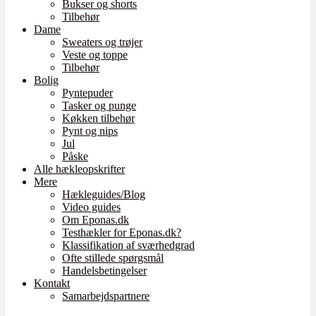
Bukser og shorts
Tilbehør
Dame
Sweaters og trøjer
Veste og toppe
Tilbehør
Bolig
Pyntepuder
Tasker og punge
Køkken tilbehør
Pynt og nips
Jul
Påske
Alle hækleopskrifter
Mere
Hækleguides/Blog
Video guides
Om Eponas.dk
Testhækler for Eponas.dk?
Klassifikation af sværhedgrad
Ofte stillede spørgsmål
Handelsbetingelser
Kontakt
Samarbejdspartnere