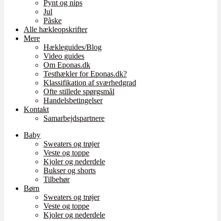
Pynt og nips
Jul
Påske
Alle hækleopskrifter
Mere
Hækleguides/Blog
Video guides
Om Eponas.dk
Testhækler for Eponas.dk?
Klassifikation af sværhedgrad
Ofte stillede spørgsmål
Handelsbetingelser
Kontakt
Samarbejdspartnere
Baby
Sweaters og trøjer
Veste og toppe
Kjoler og nederdele
Bukser og shorts
Tilbehør
Børn
Sweaters og trøjer
Veste og toppe
Kjoler og nederdele