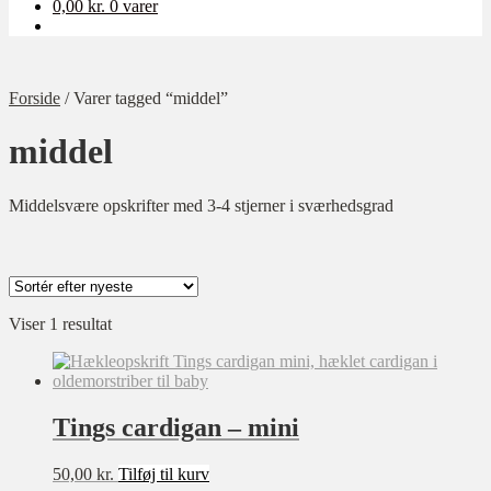
0,00
kr.
0 varer
Forside
/
Varer tagged “middel”
middel
Middelsvære opskrifter med 3-4 stjerner i sværhedsgrad
Viser 1 resultat
Kategori
Ukategoriseret
Baby
Tings cardigan – mini
Bolig
Børn
50,00
kr.
Tilføj til kurv