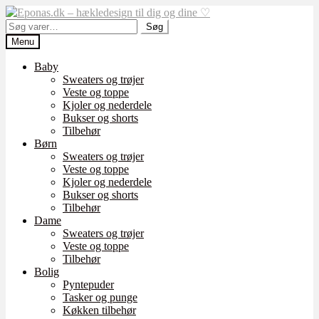
Spring
Spring
til
til
Søg
Søg
navigation
indhold
efter:
Menu
Baby
Sweaters og trøjer
Veste og toppe
Kjoler og nederdele
Bukser og shorts
Tilbehør
Børn
Sweaters og trøjer
Veste og toppe
Kjoler og nederdele
Bukser og shorts
Tilbehør
Dame
Sweaters og trøjer
Veste og toppe
Tilbehør
Bolig
Pyntepuder
Tasker og punge
Køkken tilbehør