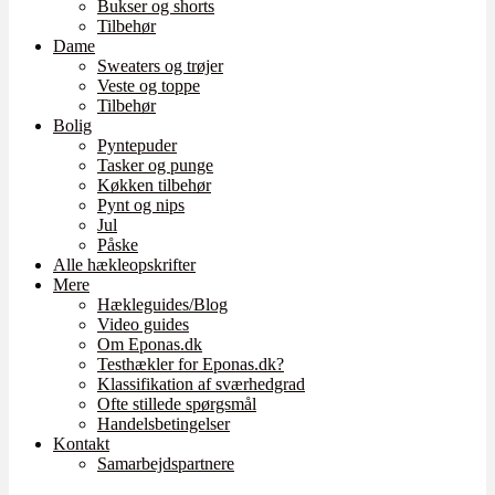
Bukser og shorts
Tilbehør
Dame
Sweaters og trøjer
Veste og toppe
Tilbehør
Bolig
Pyntepuder
Tasker og punge
Køkken tilbehør
Pynt og nips
Jul
Påske
Alle hækleopskrifter
Mere
Hækleguides/Blog
Video guides
Om Eponas.dk
Testhækler for Eponas.dk?
Klassifikation af sværhedgrad
Ofte stillede spørgsmål
Handelsbetingelser
Kontakt
Samarbejdspartnere