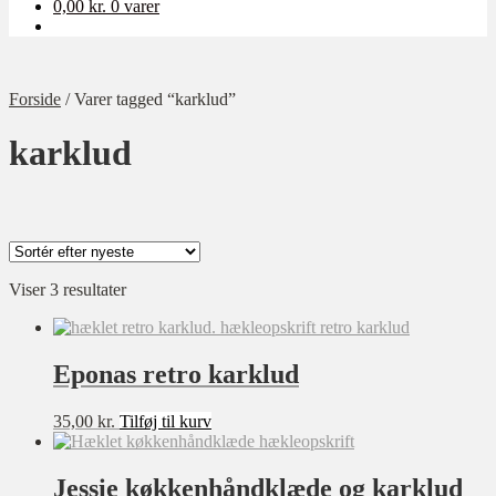
0,00
kr.
0 varer
Forside
/
Varer tagged “karklud”
karklud
Sorteret
Viser 3 resultater
Kategori
efter
Ukategoriseret
seneste
Baby
Eponas retro karklud
Bolig
35,00
kr.
Tilføj til kurv
Børn
Dame
Jessie køkkenhåndklæde og karklud
Opskrift-pakker