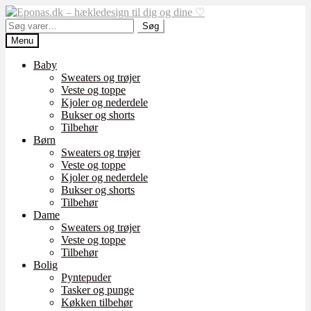
Spring
Spring
til
til
Søg
Søg
navigation
indhold
efter:
Menu
Baby
Sweaters og trøjer
Veste og toppe
Kjoler og nederdele
Bukser og shorts
Tilbehør
Børn
Sweaters og trøjer
Veste og toppe
Kjoler og nederdele
Bukser og shorts
Tilbehør
Dame
Sweaters og trøjer
Veste og toppe
Tilbehør
Bolig
Pyntepuder
Tasker og punge
Køkken tilbehør