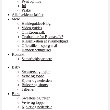
Pynt og nips
Jul
Påske
Alle hækleopskrifter
Mere
Hækleguides/Blog
Video guides
Om Eponas.dk
Testhækler for Eponas.dk?
Klassifikation af sværhedgrad
Ofte stillede spørgsmål
Handelsbetingelser
Kontakt
Samarbejdspartnere
Baby
Sweaters og trøjer
Veste og toppe
Kjoler og nederdele
Bukser og shorts
Tilbehør
Børn
Sweaters og trøjer
Veste og toppe
Kjoler og nederdele