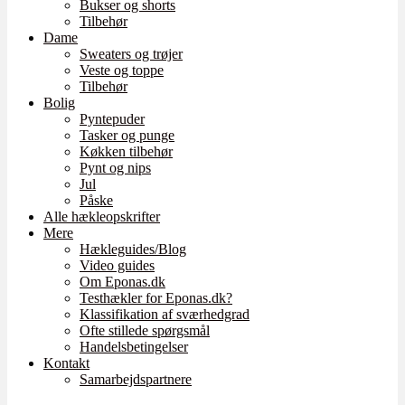
Bukser og shorts
Tilbehør
Dame
Sweaters og trøjer
Veste og toppe
Tilbehør
Bolig
Pyntepuder
Tasker og punge
Køkken tilbehør
Pynt og nips
Jul
Påske
Alle hækleopskrifter
Mere
Hækleguides/Blog
Video guides
Om Eponas.dk
Testhækler for Eponas.dk?
Klassifikation af sværhedgrad
Ofte stillede spørgsmål
Handelsbetingelser
Kontakt
Samarbejdspartnere