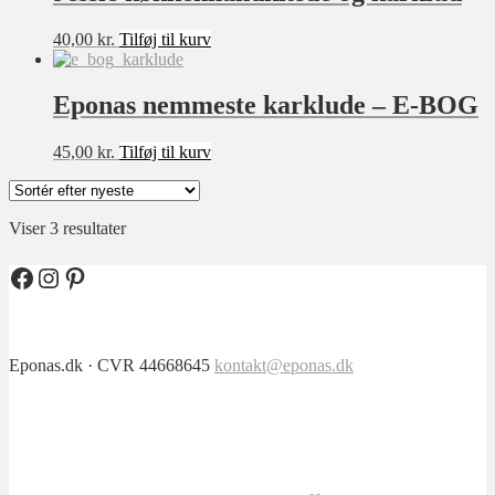
40,00
kr.
Tilføj til kurv
Sværhedsgrad
Eponas nemmeste karklude – E-BOG
★★★★★
★★★★☆
45,00
kr.
Tilføj til kurv
★★★☆☆
★★☆☆☆
Sorteret
Viser 3 resultater
★☆☆☆☆
efter
seneste
Facebook
Instagram
Pinterest
Størrelse
XXS
Eponas.dk · CVR 44668645
kontakt@eponas.dk
XS
S
M
L