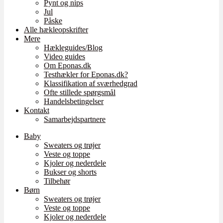
Pynt og nips
Jul
Påske
Alle hækleopskrifter
Mere
Hækleguides/Blog
Video guides
Om Eponas.dk
Testhækler for Eponas.dk?
Klassifikation af sværhedgrad
Ofte stillede spørgsmål
Handelsbetingelser
Kontakt
Samarbejdspartnere
Baby
Sweaters og trøjer
Veste og toppe
Kjoler og nederdele
Bukser og shorts
Tilbehør
Børn
Sweaters og trøjer
Veste og toppe
Kjoler og nederdele