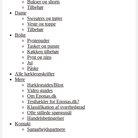
Bukser og shorts
Tilbehør
Dame
Sweaters og trøjer
Veste og toppe
Tilbehør
Bolig
Pyntepuder
Tasker og punge
Køkken tilbehør
Pynt og nips
Jul
Påske
Alle hækleopskrifter
Mere
Hækleguides/Blog
Video guides
Om Eponas.dk
Testhækler for Eponas.dk?
Klassifikation af sværhedgrad
Ofte stillede spørgsmål
Handelsbetingelser
Kontakt
Samarbejdspartnere