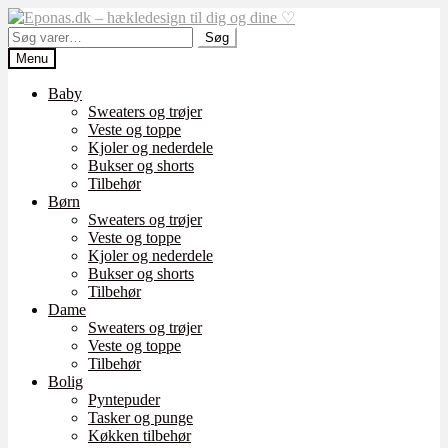
Spring
Spring
til
til
Søg
Søg
navigation
indhold
efter:
Menu
Baby
Sweaters og trøjer
Veste og toppe
Kjoler og nederdele
Bukser og shorts
Tilbehør
Børn
Sweaters og trøjer
Veste og toppe
Kjoler og nederdele
Bukser og shorts
Tilbehør
Dame
Sweaters og trøjer
Veste og toppe
Tilbehør
Bolig
Pyntepuder
Tasker og punge
Køkken tilbehør