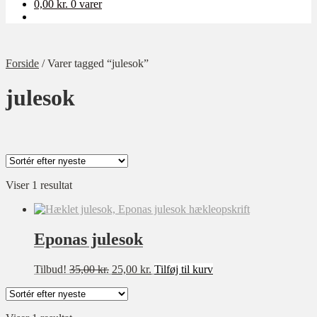
0,00
kr.
0 varer
Forside
/
Varer tagged “julesok”
julesok
Viser 1 resultat
Kategori
Ukategoriseret
Baby
Eponas julesok
Bolig
Den
Den
Tilbud!
35,00
kr.
25,00
kr.
Tilføj til kurv
Børn
oprindelige
aktuelle
pris
pris
Dame
var:
er:
Opskrift-pakker