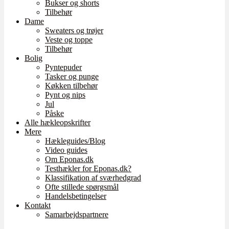
Bukser og shorts
Tilbehør
Dame
Sweaters og trøjer
Veste og toppe
Tilbehør
Bolig
Pyntepuder
Tasker og punge
Køkken tilbehør
Pynt og nips
Jul
Påske
Alle hækleopskrifter
Mere
Hækleguides/Blog
Video guides
Om Eponas.dk
Testhækler for Eponas.dk?
Klassifikation af sværhedgrad
Ofte stillede spørgsmål
Handelsbetingelser
Kontakt
Samarbejdspartnere