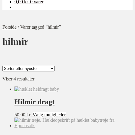
0,00
kr.
0 varer
Forside
/
Varer tagged “hilmir”
hilmir
Sorteret
Viser 4 resultater
Kategori
efter
Ukategoriseret
seneste
Baby
Hilmir dragt
Bolig
Dette
50,00
kr.
Vælg muligheder
Børn
vare
har
Dame
flere
Opskrift-pakker