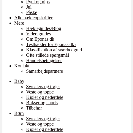
Pynt og nips
Jul
Påske
Alle hækleopskrifter
Mere
Hækleguides/Blog
Video guides
Om Eponas.dk
Testhækler for Eponas.dk?
Klassifikation af sværhedgrad
Ofte stillede spørgsmål
Handelsbetingelser
Kontakt
Samarbejdspartnere
Baby
Sweaters og trøjer
Veste og toppe
Kjoler og nederdele
Bukser og shorts
Tilbehør
Børn
Sweaters og trøjer
Veste og toppe
Kjoler og nederdele