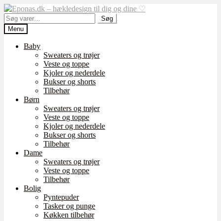
Spring
Spring
til
til
Søg
Søg
navigation
indhold
efter:
Menu
Baby
Sweaters og trøjer
Veste og toppe
Kjoler og nederdele
Bukser og shorts
Tilbehør
Børn
Sweaters og trøjer
Veste og toppe
Kjoler og nederdele
Bukser og shorts
Tilbehør
Dame
Sweaters og trøjer
Veste og toppe
Tilbehør
Bolig
Pyntepuder
Tasker og punge
Køkken tilbehør