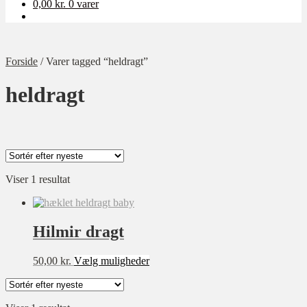
0,00
kr.
0 varer
Forside
/
Varer tagged “heldragt”
heldragt
Viser 1 resultat
Kategori
Ukategoriseret
Baby
Hilmir dragt
Bolig
Dette
50,00
kr.
Vælg muligheder
Børn
vare
har
Dame
flere
Opskrift-pakker