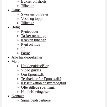
Bukser og shorts
Tilbehør
Dame
Sweaters og trøjer
Veste og toppe
Tilbehør
Bolig
Pyntepuder
Tasker og punge
Køkken tilbehør
Pynt og nips
Jul
Påske
Alle hækleopskrifter
Mere
Hækleguides/Blog
Video guides
Om Eponas.dk
Testhækler for Eponas.dk?
Klassifikation af sværhedgrad
Ofte stillede spørgsmål
Handelsbetingelser
Kontakt
Samarbejdspartnere