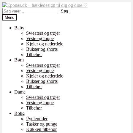
Spring
Spring
til
til
Søg
Søg
navigation
indhold
efter:
Menu
Baby
Sweaters og trøjer
Veste og toppe
Kjoler og nederdele
Bukser og shorts
Tilbehør
Børn
Sweaters og trøjer
Veste og toppe
Kjoler og nederdele
Bukser og shorts
Tilbehør
Dame
Sweaters og trøjer
Veste og toppe
Tilbehør
Bolig
Pyntepuder
Tasker og punge
Køkken tilbehør