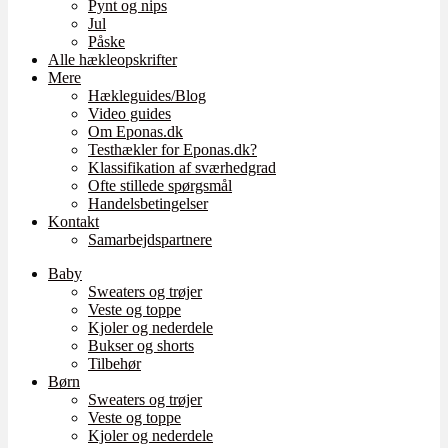
Pynt og nips
Jul
Påske
Alle hækleopskrifter
Mere
Hækleguides/Blog
Video guides
Om Eponas.dk
Testhækler for Eponas.dk?
Klassifikation af sværhedgrad
Ofte stillede spørgsmål
Handelsbetingelser
Kontakt
Samarbejdspartnere
Baby
Sweaters og trøjer
Veste og toppe
Kjoler og nederdele
Bukser og shorts
Tilbehør
Børn
Sweaters og trøjer
Veste og toppe
Kjoler og nederdele