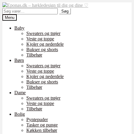
Spring
Spring
til
til
Søg
Søg
navigation
indhold
efter:
Menu
Baby
Sweaters og trøjer
Veste og toppe
Kjoler og nederdele
Bukser og shorts
Tilbehør
Børn
Sweaters og trøjer
Veste og toppe
Kjoler og nederdele
Bukser og shorts
Tilbehør
Dame
Sweaters og trøjer
Veste og toppe
Tilbehør
Bolig
Pyntepuder
Tasker og punge
Køkken tilbehør