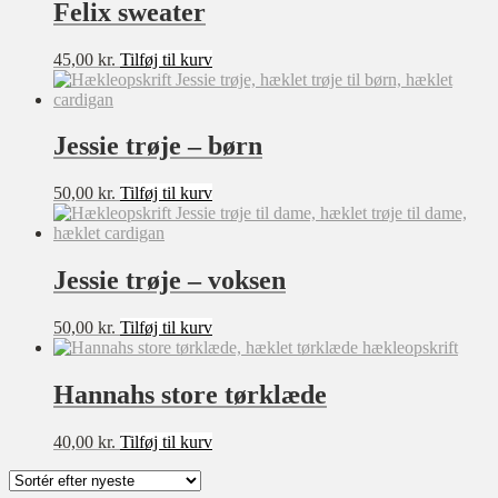
Felix sweater
45,00
kr.
Tilføj til kurv
Sværhedsgrad
★★★★★
★★★★☆
Jessie trøje – børn
★★★☆☆
50,00
kr.
Tilføj til kurv
★★☆☆☆
★☆☆☆☆
Jessie trøje – voksen
Størrelse
50,00
kr.
Tilføj til kurv
XXS
XS
Hannahs store tørklæde
S
40,00
kr.
Tilføj til kurv
M
L