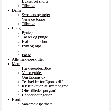
Bukser og shorts
Tilbehør
Dame
Sweaters og trøjer
Veste og toppe
Tilbehør
Bolig
Pyntepuder
Tasker og punge
Køkken tilbehør
Pynt og nips
Jul
Påske
Alle hækleopskrifter
Mere
Hækleguides/Blog
Video guides
Om Eponas.dk
Testhækler for Eponas.dk?
Klassifikation af sværhedgrad
Ofte stillede spørgsmål
Handelsbetingelser
Kontakt
Samarbejdspartnere