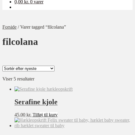
0,00
kr.
0 varer
Forside
/
Varer tagged “filcolana”
filcolana
Sorteret
Viser 5 resultater
Kategori
efter
Ukategoriseret
seneste
Baby
Serafine kjole
Bolig
45,00
kr.
Tilføj til kurv
Børn
Dame
Opskrift-pakker