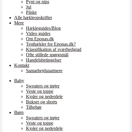
Pynt og nips
Jul
Påske
Alle hækleopskrifter
Mere
Hækleguides/Blog
Video guides
Om Eponas.dk
Testhækler for Eponas.dk?
Klassifikation af sværhedgrad
Ofte stillede spørgsmål
Handelsbetingelser
Kontakt
Samarbejdspartnere
Baby
Sweaters og trøjer
Veste og toppe
Kjoler og nederdele
Bukser og shorts
Tilbehør
Børn
Sweaters og trøjer
Veste og toppe
Kjoler og nederdele