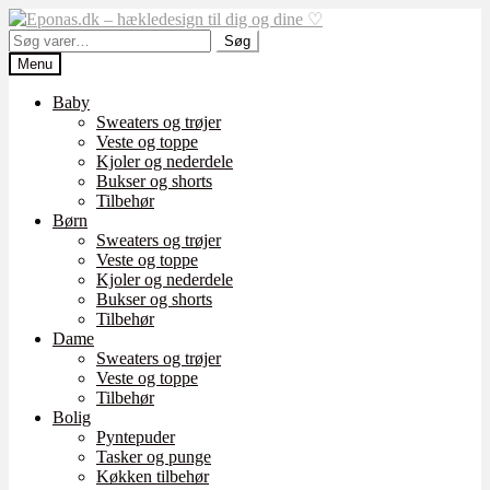
Spring
Spring
til
til
Søg
Søg
navigation
indhold
efter:
Menu
Baby
Sweaters og trøjer
Veste og toppe
Kjoler og nederdele
Bukser og shorts
Tilbehør
Børn
Sweaters og trøjer
Veste og toppe
Kjoler og nederdele
Bukser og shorts
Tilbehør
Dame
Sweaters og trøjer
Veste og toppe
Tilbehør
Bolig
Pyntepuder
Tasker og punge
Køkken tilbehør