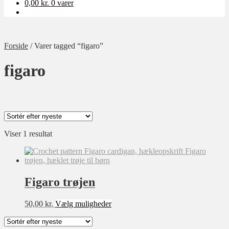
0,00
kr.
0 varer
Forside
/
Varer tagged “figaro”
figaro
Viser 1 resultat
Kategori
Ukategoriseret
Baby
Figaro trøjen
Bolig
Børn
Dette
50,00
kr.
Vælg muligheder
vare
Dame
har
Opskrift-pakker