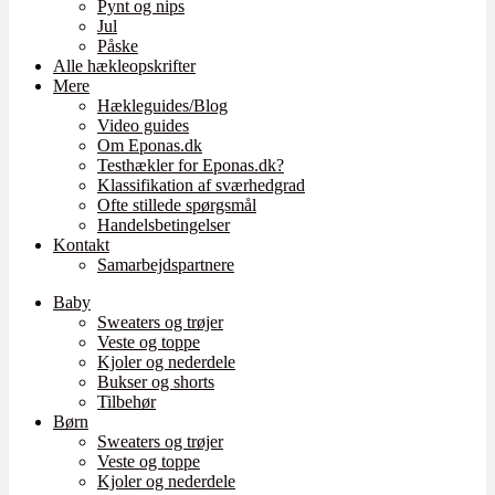
Pynt og nips
Jul
Påske
Alle hækleopskrifter
Mere
Hækleguides/Blog
Video guides
Om Eponas.dk
Testhækler for Eponas.dk?
Klassifikation af sværhedgrad
Ofte stillede spørgsmål
Handelsbetingelser
Kontakt
Samarbejdspartnere
Baby
Sweaters og trøjer
Veste og toppe
Kjoler og nederdele
Bukser og shorts
Tilbehør
Børn
Sweaters og trøjer
Veste og toppe
Kjoler og nederdele