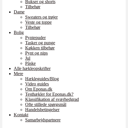
Bukser og shorts
Tilbehør
Dame
Sweaters og trøjer
Veste og toppe
Tilbehør
Bolig
Pyntepuder
Tasker og punge
Køkken tilbehør
Pynt og nips
Jul
Påske
Alle hækleopskrifter
Mere
Hækleguides/Blog
Video guides
Om Eponas.dk
Testhækler for Eponas.dk?
Klassifikation af sværhedgrad
Ofte stillede spørgsmål
Handelsbetingelser
Kontakt
Samarbejdspartnere