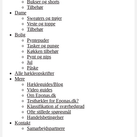
Bukser og shorts
Tilbehør
Dame
Sweaters og trøjer
Veste og toppe
Tilbehør
Bolig
Pyntepuder
Tasker og punge
Køkken tilbehør
Pynt og nips
Jul
Påske
Alle hækleopskrifter
Mere
Hækleguides/Blog
Video guides
Om Eponas.dk
Testhækler for Eponas.dk?
Klassifikation af sværhedgrad
Ofte stillede spørgsmål
Handelsbetingelser
Kontakt
Samarbejdspartnere