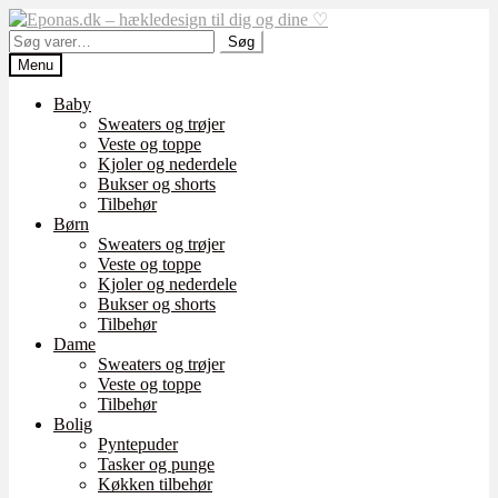
Spring
Spring
til
til
Søg
Søg
navigation
indhold
efter:
Menu
Baby
Sweaters og trøjer
Veste og toppe
Kjoler og nederdele
Bukser og shorts
Tilbehør
Børn
Sweaters og trøjer
Veste og toppe
Kjoler og nederdele
Bukser og shorts
Tilbehør
Dame
Sweaters og trøjer
Veste og toppe
Tilbehør
Bolig
Pyntepuder
Tasker og punge
Køkken tilbehør