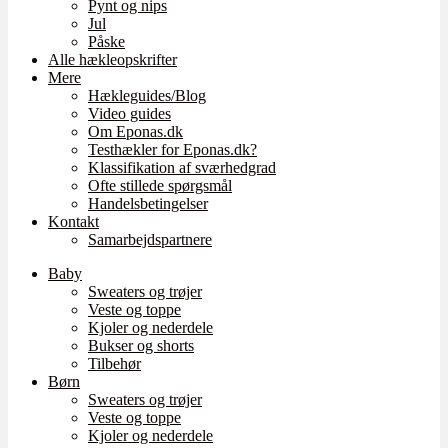
Pynt og nips
Jul
Påske
Alle hækleopskrifter
Mere
Hækleguides/Blog
Video guides
Om Eponas.dk
Testhækler for Eponas.dk?
Klassifikation af sværhedgrad
Ofte stillede spørgsmål
Handelsbetingelser
Kontakt
Samarbejdspartnere
Baby
Sweaters og trøjer
Veste og toppe
Kjoler og nederdele
Bukser og shorts
Tilbehør
Børn
Sweaters og trøjer
Veste og toppe
Kjoler og nederdele