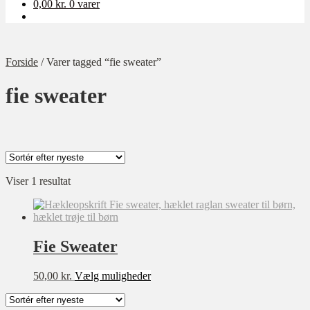
0,00
kr.
0 varer
Forside
/
Varer tagged “fie sweater”
fie sweater
Viser 1 resultat
Kategori
Ukategoriseret
Baby
Fie Sweater
Bolig
Børn
Dette
50,00
kr.
Vælg muligheder
vare
Dame
har
Opskrift-pakker