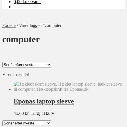
0,00
kr.
0 varer
Forside
/
Varer tagged “computer”
computer
Kategori
Viser 1 resultat
Ukategoriseret
Baby
Bolig
Børn
Eponas laptop sleeve
Dame
Opskrift-pakker
45,00
kr.
Tilføj til kurv
Sværhedsgrad