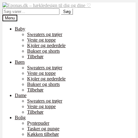
Spring
Spring
til
til
Søg
Søg
navigation
indhold
efter:
Menu
Baby
Sweaters og trøjer
Veste og toppe
Kjoler og nederdele
Bukser og shorts
Tilbehør
Børn
Sweaters og trøjer
Veste og toppe
Kjoler og nederdele
Bukser og shorts
Tilbehør
Dame
Sweaters og trøjer
Veste og toppe
Tilbehør
Bolig
Pyntepuder
Tasker og punge
Køkken tilbehør