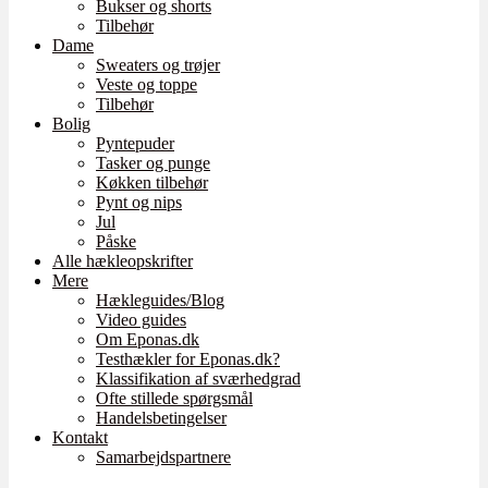
Bukser og shorts
Tilbehør
Dame
Sweaters og trøjer
Veste og toppe
Tilbehør
Bolig
Pyntepuder
Tasker og punge
Køkken tilbehør
Pynt og nips
Jul
Påske
Alle hækleopskrifter
Mere
Hækleguides/Blog
Video guides
Om Eponas.dk
Testhækler for Eponas.dk?
Klassifikation af sværhedgrad
Ofte stillede spørgsmål
Handelsbetingelser
Kontakt
Samarbejdspartnere