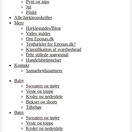
Pynt og nips
Jul
Påske
Alle hækleopskrifter
Mere
Hækleguides/Blog
Video guides
Om Eponas.dk
Testhækler for Eponas.dk?
Klassifikation af sværhedgrad
Ofte stillede spørgsmål
Handelsbetingelser
Kontakt
Samarbejdspartnere
Baby
Sweaters og trøjer
Veste og toppe
Kjoler og nederdele
Bukser og shorts
Tilbehør
Børn
Sweaters og trøjer
Veste og toppe
Kjoler og nederdele