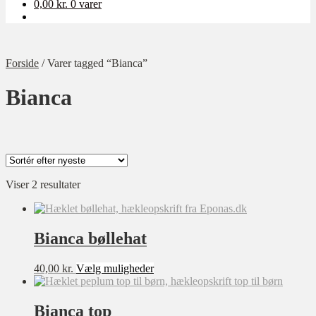
0,00
kr.
0 varer
Forside
/
Varer tagged “Bianca”
Bianca
Sorteret
Viser 2 resultater
Kategori
efter
Ukategoriseret
seneste
Baby
Bianca bøllehat
Bolig
Dette
40,00
kr.
Vælg muligheder
Børn
vare
har
Dame
flere
Bianca top
Opskrift-pakker