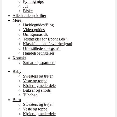
Pynt og nips
Jul
Påske
Alle hækleopskrifter
Mere
Hækleguides/Blog
Video guides
Om Eponas.dk
Testhækler for Eponas.dk?
Klassifikation af sværhedgrad
Ofte stillede spørgsmål
Handelsbetingelser
Kontakt
Samarbejdspartnere
Baby
Sweaters og trøjer
Veste og toppe
Kjoler og nederdele
Bukser og shorts
Tilbehør
Børn
Sweaters og trøjer
Veste og toppe
Kjoler og nederdele