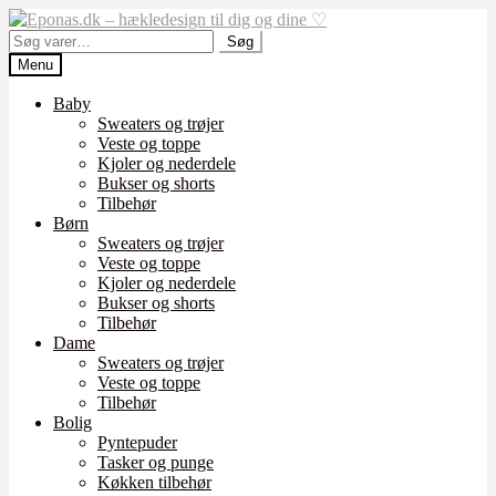
Spring
Spring
til
til
Søg
Søg
navigation
indhold
efter:
Menu
Baby
Sweaters og trøjer
Veste og toppe
Kjoler og nederdele
Bukser og shorts
Tilbehør
Børn
Sweaters og trøjer
Veste og toppe
Kjoler og nederdele
Bukser og shorts
Tilbehør
Dame
Sweaters og trøjer
Veste og toppe
Tilbehør
Bolig
Pyntepuder
Tasker og punge
Køkken tilbehør