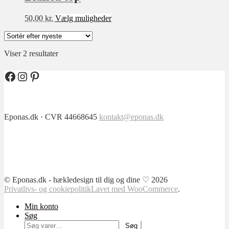
varianter.
Mulighederne
Dette
50,00
kr.
Vælg muligheder
kan
vare
vælges
Sværhedsgrad
har
på
flere
varesiden
★★★★★
Sorteret
Viser 2 resultater
varianter.
efter
Mulighederne
★★★★☆
seneste
kan
Facebook
Instagram
Pinterest
★★★☆☆
vælges
på
★★☆☆☆
varesiden
★☆☆☆☆
Eponas.dk · CVR 44668645
kontakt@eponas.dk
Størrelse
XXS
XS
© Eponas.dk - hækledesign til dig og dine ♡ 2026
Privatlivs- og cookiepolitik
Lavet med WooCommerce
.
S
M
Min konto
Søg
L
Søg
Søg