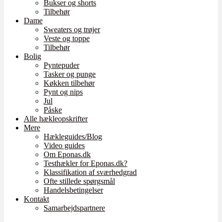
Bukser og shorts
Tilbehør
Dame
Sweaters og trøjer
Veste og toppe
Tilbehør
Bolig
Pyntepuder
Tasker og punge
Køkken tilbehør
Pynt og nips
Jul
Påske
Alle hækleopskrifter
Mere
Hækleguides/Blog
Video guides
Om Eponas.dk
Testhækler for Eponas.dk?
Klassifikation af sværhedgrad
Ofte stillede spørgsmål
Handelsbetingelser
Kontakt
Samarbejdspartnere