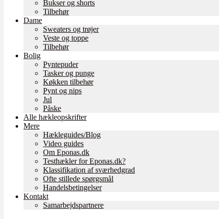
Bukser og shorts
Tilbehør
Dame
Sweaters og trøjer
Veste og toppe
Tilbehør
Bolig
Pyntepuder
Tasker og punge
Køkken tilbehør
Pynt og nips
Jul
Påske
Alle hækleopskrifter
Mere
Hækleguides/Blog
Video guides
Om Eponas.dk
Testhækler for Eponas.dk?
Klassifikation af sværhedgrad
Ofte stillede spørgsmål
Handelsbetingelser
Kontakt
Samarbejdspartnere