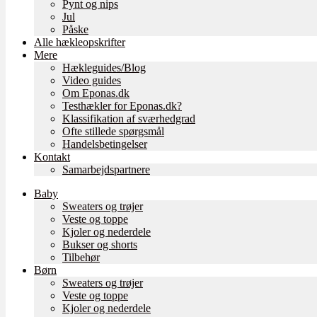
Pynt og nips
Jul
Påske
Alle hækleopskrifter
Mere
Hækleguides/Blog
Video guides
Om Eponas.dk
Testhækler for Eponas.dk?
Klassifikation af sværhedgrad
Ofte stillede spørgsmål
Handelsbetingelser
Kontakt
Samarbejdspartnere
Baby
Sweaters og trøjer
Veste og toppe
Kjoler og nederdele
Bukser og shorts
Tilbehør
Børn
Sweaters og trøjer
Veste og toppe
Kjoler og nederdele