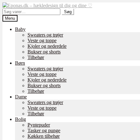
Spring
Spring
til
til
Søg
Søg
navigation
indhold
efter:
Menu
Baby
Sweaters og trøjer
Veste og toppe
Kjoler og nederdele
Bukser og shorts
Tilbehør
Børn
Sweaters og trøjer
Veste og toppe
Kjoler og nederdele
Bukser og shorts
Tilbehør
Dame
Sweaters og trøjer
Veste og toppe
Tilbehør
Bolig
Pyntepuder
Tasker og punge
Køkken tilbehør