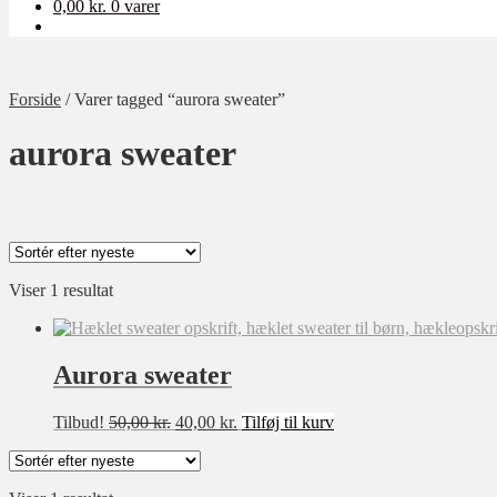
0,00
kr.
0 varer
Forside
/
Varer tagged “aurora sweater”
aurora sweater
Viser 1 resultat
Kategori
Ukategoriseret
Baby
Aurora sweater
Bolig
Den
Den
Tilbud!
50,00
kr.
40,00
kr.
Tilføj til kurv
Børn
oprindelige
aktuelle
pris
pris
Dame
var:
er:
Opskrift-pakker