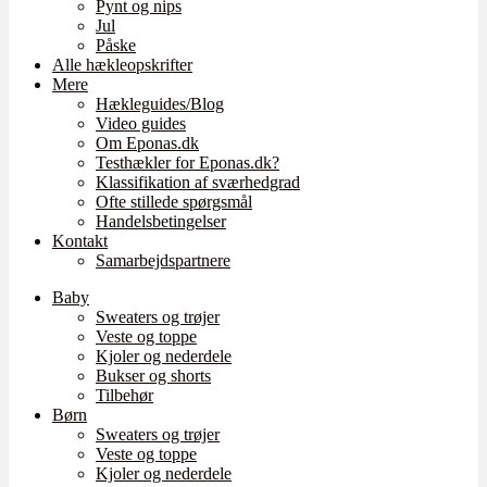
Pynt og nips
Jul
Påske
Alle hækleopskrifter
Mere
Hækleguides/Blog
Video guides
Om Eponas.dk
Testhækler for Eponas.dk?
Klassifikation af sværhedgrad
Ofte stillede spørgsmål
Handelsbetingelser
Kontakt
Samarbejdspartnere
Baby
Sweaters og trøjer
Veste og toppe
Kjoler og nederdele
Bukser og shorts
Tilbehør
Børn
Sweaters og trøjer
Veste og toppe
Kjoler og nederdele