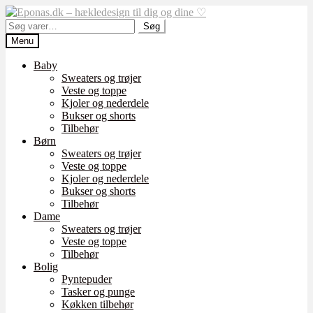
Spring
Spring
til
til
Søg
Søg
navigation
indhold
efter:
Menu
Baby
Sweaters og trøjer
Veste og toppe
Kjoler og nederdele
Bukser og shorts
Tilbehør
Børn
Sweaters og trøjer
Veste og toppe
Kjoler og nederdele
Bukser og shorts
Tilbehør
Dame
Sweaters og trøjer
Veste og toppe
Tilbehør
Bolig
Pyntepuder
Tasker og punge
Køkken tilbehør