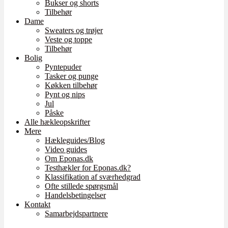
Bukser og shorts
Tilbehør
Dame
Sweaters og trøjer
Veste og toppe
Tilbehør
Bolig
Pyntepuder
Tasker og punge
Køkken tilbehør
Pynt og nips
Jul
Påske
Alle hækleopskrifter
Mere
Hækleguides/Blog
Video guides
Om Eponas.dk
Testhækler for Eponas.dk?
Klassifikation af sværhedgrad
Ofte stillede spørgsmål
Handelsbetingelser
Kontakt
Samarbejdspartnere