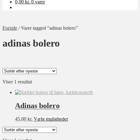
0,00
kr.
0 varer
Forside
/
Varer tagged “adinas bolero”
adinas bolero
Viser 1 resultat
Kategori
Ukategoriseret
Baby
Adinas bolero
Bolig
Dette
45,00
kr.
Vælg muligheder
Børn
vare
har
Dame
flere
Opskrift-pakker