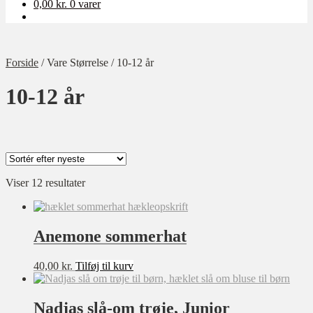
0,00
kr.
0 varer
Forside
/
Vare Størrelse
/
10-12 år
10-12 år
Sorteret
Viser 12 resultater
Kategori
efter
Ukategoriseret
seneste
Baby
Anemone sommerhat
Bolig
40,00
kr.
Tilføj til kurv
Børn
Dame
Nadjas slå-om trøje, Junior
Opskrift-pakker