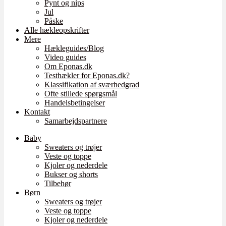
Pynt og nips
Jul
Påske
Alle hækleopskrifter
Mere
Hækleguides/Blog
Video guides
Om Eponas.dk
Testhækler for Eponas.dk?
Klassifikation af sværhedgrad
Ofte stillede spørgsmål
Handelsbetingelser
Kontakt
Samarbejdspartnere
Baby
Sweaters og trøjer
Veste og toppe
Kjoler og nederdele
Bukser og shorts
Tilbehør
Børn
Sweaters og trøjer
Veste og toppe
Kjoler og nederdele