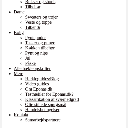
Bukser og shorts
Tilbehør
Dame
Sweaters og trøjer
Veste og toppe
Tilbehør
Bolig
Pyntepuder
Tasker og punge
Køkken tilbehør
Pynt og nips
Jul
Påske
Alle hækleopskrifter
Mere
Hækleguides/Blog
Video guides
Om Eponas.dk
Testhækler for Eponas.dk?
Klassifikation af sværhedgrad
Ofte stillede spørgsmål
Handelsbetingelser
Kontakt
Samarbejdspartnere