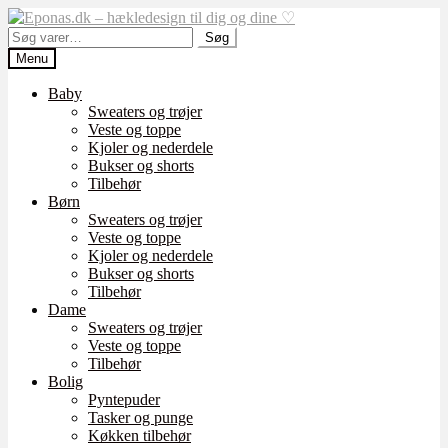
Spring
Spring
til
til
Søg
Søg
navigation
indhold
efter:
Menu
Baby
Sweaters og trøjer
Veste og toppe
Kjoler og nederdele
Bukser og shorts
Tilbehør
Børn
Sweaters og trøjer
Veste og toppe
Kjoler og nederdele
Bukser og shorts
Tilbehør
Dame
Sweaters og trøjer
Veste og toppe
Tilbehør
Bolig
Pyntepuder
Tasker og punge
Køkken tilbehør