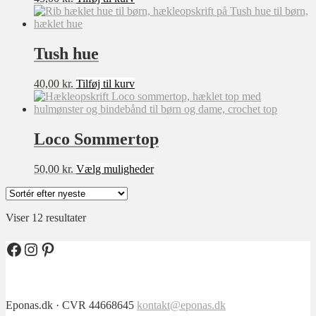
12-14 år
OneSize
Tush hue
Lille
Stor
40,00
kr.
Tilføj til kurv
6-7 år
XXXXL
Loco Sommertop
Dette
50,00
kr.
Vælg muligheder
vare
har
flere
Sorteret
Viser 12 resultater
varianter.
efter
Mulighederne
seneste
kan
Facebook
Instagram
Pinterest
vælges
på
varesiden
Eponas.dk · CVR 44668645
kontakt@eponas.dk