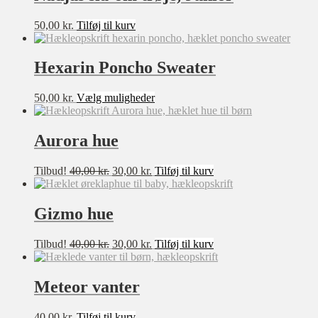
50,00
kr.
Tilføj til kurv
Sværhedsgrad
Hexarin Poncho Sweater
★★★★★
★★★★☆
Dette
50,00
kr.
Vælg muligheder
vare
★★★☆☆
har
★★☆☆☆
flere
Aurora hue
varianter.
★☆☆☆☆
Mulighederne
Den
Den
Tilbud!
40,00
kr.
30,00
kr.
Tilføj til kurv
kan
oprindelige
aktuelle
vælges
pris
pris
Størrelse
på
var:
er:
Gizmo hue
varesiden
XXS
40,00 kr..
30,00 kr..
XS
Den
Den
Tilbud!
40,00
kr.
30,00
kr.
Tilføj til kurv
oprindelige
aktuelle
S
pris
pris
var:
er:
Meteor vanter
M
40,00 kr..
30,00 kr..
L
40,00
kr.
Tilføj til kurv