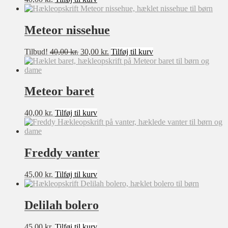
XL
XXL
Meteor nissehue
XXXL
Filter
Den
Den
Tilbud!
40,00
kr.
30,00
kr.
Tilføj til kurv
0-3 mdr
oprindelige
aktuelle
3-6 mdr
pris
pris
var:
er:
6-9 mdr
40,00 kr..
30,00 kr..
Meteor baret
9-12mdr
40,00
kr.
Tilføj til kurv
1-2 år
2-3 år
3-4 år
Freddy vanter
4-5 år
5-6 år
45,00
kr.
Tilføj til kurv
7-8 år
Delilah bolero
8-10 år
10-12 år
45,00
kr.
Tilføj til kurv